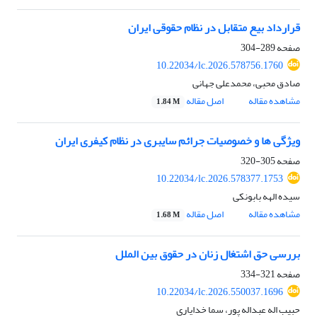
قرارداد بیع متقابل در نظام حقوقی ایران
صفحه
289-304
10.22034/lc.2026.578756.1760
صادق محبی، محمدعلی جهانی
مشاهده مقاله
اصل مقاله
1.84 M
ویژگی ها و خصوصیات جرائم سایبری در نظام کیفری ایران
صفحه
305-320
10.22034/lc.2026.578377.1753
سیده الهه بابونکی
مشاهده مقاله
اصل مقاله
1.68 M
بررسی حق اشتغال زنان در حقوق بین الملل
صفحه
321-334
10.22034/lc.2026.550037.1696
حبیب اله عبداله پور، سما خدایاری