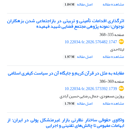
مشاهده مقاله
اصل مقاله
1.84 M
اثرگذاری اقدامات تأمینی و تربیتی در بازاجتماعی شدن بزهکاران
نوجوان؛ نمونه پژوهی مجتمع قضایی شهید فهمیده
صفحه
335-368
10.22034/lc.2026.576482.1747
لیلا احدی
مشاهده مقاله
اصل مقاله
1.97 M
مقابله به مثل در قرآن کریم و جایگاه آن در سیاست کیفری اسلامی
صفحه
369-386
10.22034/lc.2026.573392.1739
روژین مسعودی، جمال رضایی حسین آبادی
مشاهده مقاله
اصل مقاله
1.79 M
واکاوی حقوقی ساختار نظارتی بازار غیرمتشکل پولی در ایران: از
ابهامات مفهومی تا چالش‌های تقنینی و اجرایی