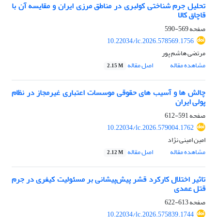
تحلیل جرم شناختی کولبری در مناطق مرزی ایران و مقایسه آن با
قاچاق کالا
صفحه
569-590
10.22034/lc.2026.578569.1756
مرتضی هاشم پور
مشاهده مقاله
اصل مقاله
2.15 M
چالش ها و آسیب های حقوقی موسسات اعتباری غیرمجاز در نظام
پولی ایران
صفحه
591-612
10.22034/lc.2026.579004.1762
امین امینی نژاد
مشاهده مقاله
اصل مقاله
2.12 M
تاثیر اختلال کارکرد قشر پیش‌پیشانی بر مسئولیت کیفری در جرم
قتل عمدی
صفحه
613-622
10.22034/lc.2026.575839.1744