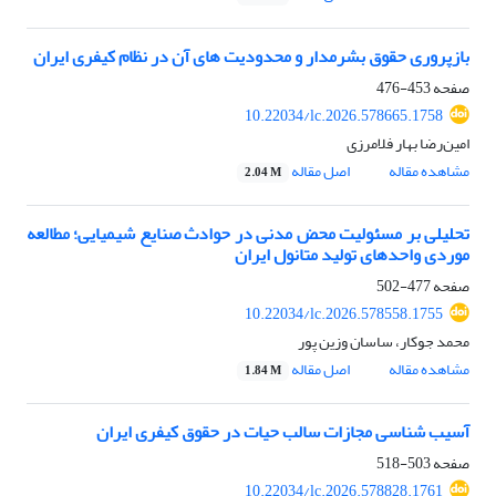
بازپروری حقوق بشرمدار و محدودیت های آن در نظام کیفری ایران
صفحه
453-476
10.22034/lc.2026.578665.1758
امین‌رضا بهار فلامرزی
مشاهده مقاله
اصل مقاله
2.04 M
تحلیلی بر مسئولیت محض مدنی در حوادث صنایع شیمیایی؛ مطالعه
موردی واحدهای تولید متانول ایران
صفحه
477-502
10.22034/lc.2026.578558.1755
محمد جوکار، ساسان وزین پور
مشاهده مقاله
اصل مقاله
1.84 M
آسیب شناسی مجازات سالب حیات در حقوق کیفری ایران
صفحه
503-518
10.22034/lc.2026.578828.1761