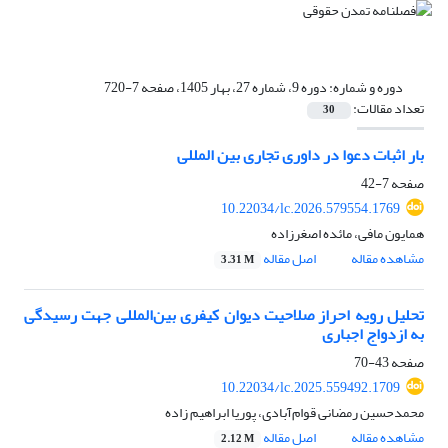
دوره و شماره:
دوره 9، شماره 27، بهار 1405، صفحه 7-720
تعداد مقالات:
30
بار اثبات دعوا در داوری تجاری بین المللی
صفحه
7-42
10.22034/lc.2026.579554.1769
همایون مافی، مائده اصغرزاده
مشاهده مقاله
اصل مقاله
3.31 M
تحلیل رویه احراز صلاحیت دیوان کیفری بین‌المللی جهت رسیدگی
به ازدواج اجباری
صفحه
43-70
10.22034/lc.2025.559492.1709
محمدحسین رمضانی قوام‌آبادی، پوریا ابراهیم زاده
مشاهده مقاله
اصل مقاله
2.12 M