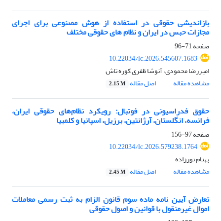
بازاندیشی حقوقی در استفاده از هوش مصنوعی برای اجرای
مجازات حبس در ایران و نظام های حقوقی مختلف
صفحه
71-96
10.22034/lc.2026.545607.1683
امیررضا محمودی، آنوشا ظفری کوره تاش
مشاهده مقاله
اصل مقاله
2.15 M
حقوق ‌فدراسیونی در فوتبال: رویکرد نظام‌های حقوقی ایران،
فرانسه، انگلستان، آرژانتین، برزیل، اسپانیا و کلمبیا
صفحه
97-156
10.22034/lc.2026.579238.1764
بهنام نورزاده
مشاهده مقاله
اصل مقاله
2.45 M
تعارض آیین نامه ماده سوم قانون الزام به ثبت رسمی معاملات
اموال غیرمنقول با قوانین و اصول حقوقی