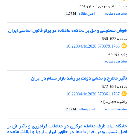
حمید غیاثی، مهدی شعبان زاده
مشاهده مقاله
اصل مقاله
1.77 M
هوش مصنوعی و حق بر محاکمه عادلانه در پرتو قانون اساسی ایران
صفحه
623-650
10.22034/lc.2026.579379.1768
پوریا ژولیده
مشاهده مقاله
تأثیر مخارج و بدهی دولت بر رشد بازار سهام در ایران
صفحه
651-672
10.22034/lc.2026.579361.1767
راضیه حجتی نژاد
مشاهده مقاله
اصل مقاله
2.07 M
جایگاه نهاد طرف معامله مرکزی در معاملات فرامرزی و تأثیر آن بر
اصل نسبی بودن قراردادها در حقوق ایران، اروپا و ایالات متحده