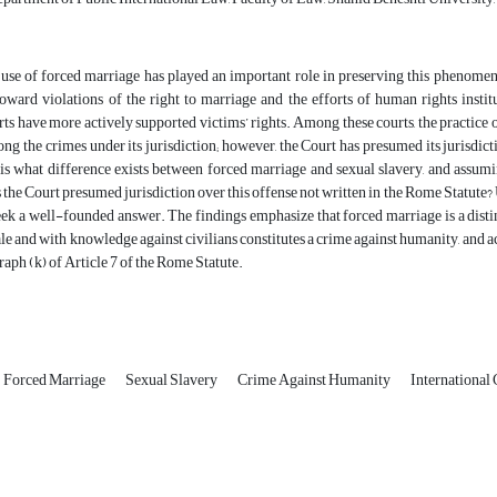
use of forced marriage has played an important role in preserving this phenomeno
ard violations of the right to marriage and the efforts of human rights institut
ts have more actively supported victims’ rights. Among these courts, the practice o
ong the crimes under its jurisdiction; however, the Court has presumed its jurisdi
 is what difference exists between forced marriage and sexual slavery, and assum
 the Court presumed jurisdiction over this offense not written in the Rome Statute? 
eek a well-founded answer. The findings emphasize that forced marriage is a dist
le and with knowledge against civilians constitutes a crime against humanity, and ac
aph (k) of Article 7 of the Rome Statute.
Forced Marriage
Sexual Slavery
Crime Against Humanity
International