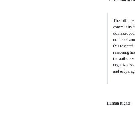
The military 
community tow
domestic cour
not listed am
this research
reasoning has
the authors s
organized sca
and subparagr
Human Rights