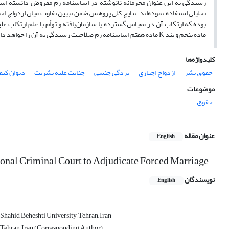
رسیدگی به این عنوان مجرمانه نانوشته در اساسنامه رم مفروض دانسته است؟
تحلیلی استفاده نموده‌اند. نتایج کلی پژوهش ضمن تبیین تفاوت میان ازدواج اجب
بوده که ارتکاب آن در مقیاس گسترده یا سازمان‌یافته و توأم با علم ارتکاب ع
ماده پنجم و بند
K
ماده هفتم اساسنامه رم صلاحیت رسیدگی به آن را خواهد د
کلیدواژه‌ها
حقوق بشر
ازدواج اجباری
بردگی جنسی
جنایت علیه بشریت
دیوان کیفر
موضوعات
حقوق
عنوان مقاله
English
ational Criminal Court to Adjudicate Forced Marriage
نویسندگان
English
Shahid Beheshti University, Tehran, Iran
 Tehran, Iran (Corresponding Author)