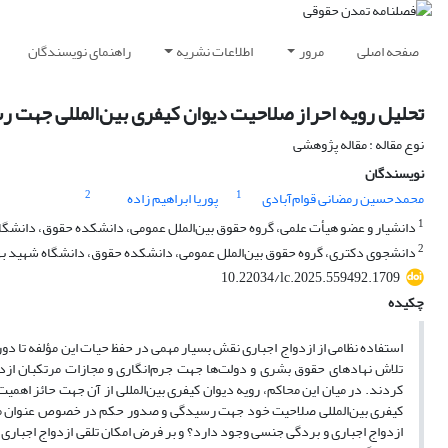
صفحه اصلی
مرور
اطلاعات نشریه
راهنمای نویسندگان
تحلیل رویه احراز صلاحیت دیوان کیفری بین‌المللی جهت ر
نوع مقاله : مقاله پژوهشی
نویسندگان
2
1
محمدحسین رمضانی قوام‌آبادی
پوریا ابراهیم زاده
1
دانشیار و عضو هیأت علمی، گروه حقوق بین‌الملل عمومی، دانشکده حقوق، دانشگاه
2
دانشجوی دکتری، گروه حقوق بین‌الملل عمومی، دانشکده حقوق، دانشگاه شهید بهش
10.22034/lc.2025.559492.1709
چکیده
استفاده نظامی از ازدواج اجباری نقش بسیار مهمی در حفظ حیات این مؤلفه تا دور
تلاش نهادهای حقوق بشری و دولت‌ها جهت جرم‌انگاری و مجازات مرتکبان ازدوا
کردند. در میان این محاکم، رویه دیوان کیفری بین‌المللی از آن جهت حائز ا
کیفری بین‌المللی صلاحیت خود جهت رسیدگی و صدور حکم در خصوص عنوان م
ازدواج اجباری و بردگی جنسی وجود دارد؟ و بر فرض امکان تلقی ازدواج اجباری 