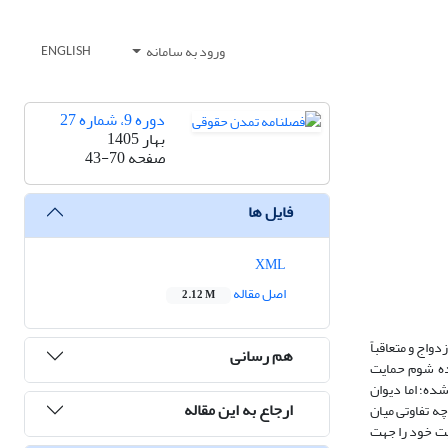
ورود به سامانه
ENGLISH
دوره 9، شماره 27
بهار 1405
صفحه
43-70
فایل ها
XML
اصل مقاله
2.12 M
واج و متعاقباً
هم رسانی
یده شوم حمایت
ده؛ اما دیوان
ارجاع به این مقاله
 تفاوتی میان
یت خود را جهت