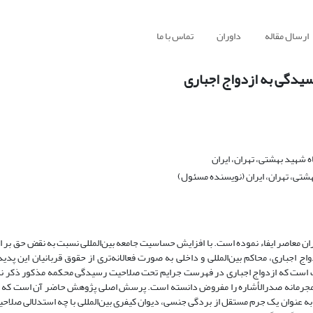
ارسال مقاله
داوران
تماس با ما
سیدگی به ازدواج اجباری
 شهید بهشتی، تهران، ایران
تی، تهران، ایران (نویسنده مسئول)
ان معاصر ایفاء نموده است. با افزایش حساسیت جامعه بین‌المللی نسبت به نقض حق بر ازد
ج اجباری، محاکم بین‌المللی و داخلی به صورت فعالانه‌تری از حقوق قربانیان این پد
همیت است که ازدواج اجباری در فهرست جرایم تحت صلاحیت رسیدگی محکمه مذکور ذکر نش
جرمانه صدرالأشاره را مفروض دانسته است. پرسش اصلی پژوهش حاضر آن است که چه
به عنوان یک جرم مستقل از بردگی جنسی، دیوان کیفری بین‌المللی با چه استدلالی صلاح