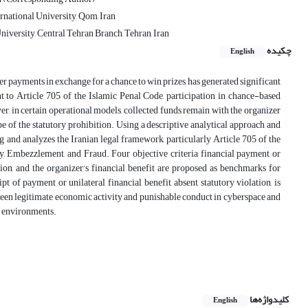
national University, Qom, Iran
iversity, Central Tehran Branch, Tehran, Iran
چکیده
English
er payments in exchange for a chance to win prizes, has generated significant
 to Article 705 of the Islamic Penal Code, participation in chance-based
ver, in certain operational models, collected funds remain with the organizer
pe of the statutory prohibition. Using a descriptive analytical approach and
 and analyzes the Iranian legal framework, particularly Article 705 of the
y, Embezzlement, and Fraud. Four objective criteria financial payment or
ion, and the organizer’s financial benefit are proposed as benchmarks for
t of payment or unilateral financial benefit, absent statutory violation, is
tween legitimate economic activity and punishable conduct in cyberspace and
ne environments.
کلیدواژه‌ها
English