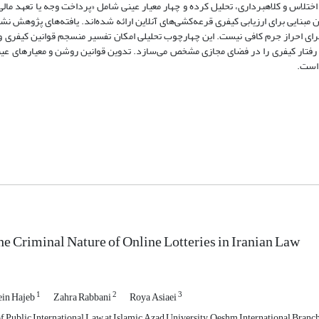
ختلاس و کلاهبرداری، تحلیل کرده و چهار معیار عینی شامل «پرداخت وجه یا تعهد مالی
 مبنایی برای ارزیابی کیفری قرعه‌کشی‌های آنلاین ارائه شده‌اند. یافته‌های پژوهش نش
رای احراز جرم کافی نیست. این چهارچوب تحلیلی امکان تفسیر منسجم قوانین کیفری و 
رفتار کیفری را در فضای مجازی مشخص می‌سازد. تدوین قوانین روشن و معیارهای عینی
 است.
he Criminal Nature of Online Lotteries in Iranian Law
1
2
3
in Hajeb
Zahra Rabbani
Roya Asiaei
f Public International Law at Islamic Azad University, Qeshm International Bran