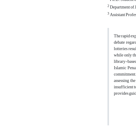
2
Department of J
3
Assistant Profe
The rapid exp
debate regar
lotteries res
while only th
library-based
Islamic Pena
commitment, p
assessing the
insufficient 
provides guid