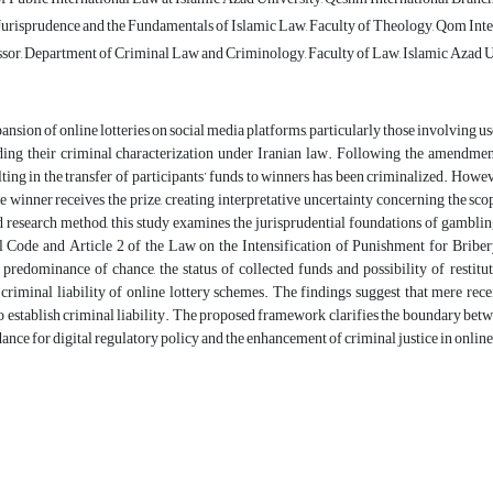
urisprudence and the Fundamentals of Islamic Law, Faculty of Theology, Qom Inter
ssor, Department of Criminal Law and Criminology, Faculty of Law, Islamic Azad Un
ansion of online lotteries on social media platforms, particularly those involving us
ding their criminal characterization under Iranian law. Following the amendment
ulting in the transfer of participants’ funds to winners has been criminalized. Howe
e winner receives the prize, creating interpretative uncertainty concerning the sco
 research method, this study examines the jurisprudential foundations of gambling
l Code and Article 2 of the Law on the Intensification of Punishment for Briber
redominance of chance, the status of collected funds and possibility of restitut
 criminal liability of online lottery schemes. The findings suggest that mere receip
to establish criminal liability. The proposed framework clarifies the boundary be
ance for digital regulatory policy and the enhancement of criminal justice in onli