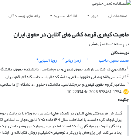
صفحه اصلی
مرور
اطلاعات نشریه
راهنمای نویسندگان
ماهیت کیفری قرعه کشی های آنلاین در حقوق ایران
نوع مقاله : مقاله پژوهشی
نویسندگان
3
2
1
محمدحسین حاجب
زهرا ربانی
رویا آسیایی
1
دانشجوی کارشناسی ارشد حقوق کیفری و جرم شناسی، دانشکده حقوق، دانشگاه آزا
2
کارشناسی فقه و مبانی حقوق اسلامی، دانشکده الهیات، دانشگاه قم، قم، ایران
3
استادیارگروه حقوق کیفری و جرم‌شناسی، دانشکده حقوق، دانشگاه آزاد اسلامی واح
10.22034/lc.2026.578461.1754
چکیده
گسترش قرعه‌کشی‌های آنلاین در شبکه‌ های اجتماعی، به ‌ویژه با دریافت وجوه 
ایران ایجاد کرده است. با اصلاحات سال
۱۴۰۱
ماده
۷۰۵
قانون مجازات اسلامی (ک
برندگان شود، جرم ‌انگاری شده است؛ اما در برخی موارد، وجوه پرداختی نزد بر
ایجاد می‌کند. این پژوهش با رویکرد توصیفی-تحلیلی و روش کتابخانه‌ای، ابتدا 