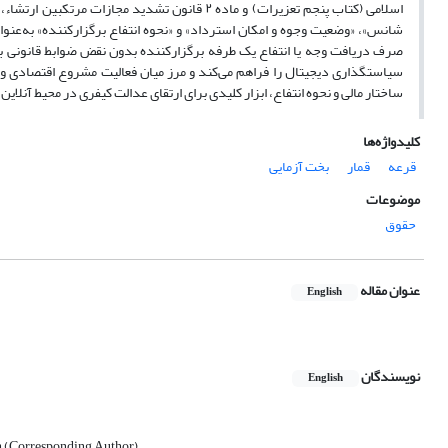
اسلامی (کتاب پنجم تعزیرات) و ماده
۲
قانون تشدید مجازات مرتکبین ارتشاء، ا
شانس»، «وضعیت وجوه و امکان استرداد» و «نحوه انتفاع برگزارکننده» به‌عنوان
صرف دریافت وجه یا انتفاع یک ‌طرفه برگزارکننده بدون نقض ضوابط قانونی ب
سیاستگذاری دیجیتال را فراهم می‌کند و مرز میان فعالیت مشروع اقتصادی و 
ساختار مالی و نحوه انتفاع، ابزار کلیدی برای ارتقای عدالت کیفری در محیط آنلاین
کلیدواژه‌ها
قرعه
قمار
بخت آزمایی
موضوعات
حقوق
عنوان مقاله
English
نویسندگان
English
ch (Corresponding Author)