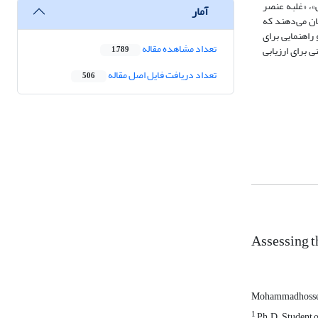
»، «غلبه عنصر
آمار
ان می‌دهند که
راهنمایی برای
تعداد مشاهده مقاله
 برای ارزیابی
1,789
تعداد دریافت فایل اصل مقاله
506
Assessing t
Mohammadhosse
1
Ph.D. Student o