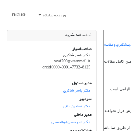
ورود به سامانه
ENGLISH
شناسنامه نشریه
 پیشگیری و مقابله
صاحب امتیاز
دکتر یاسر شاکری
ssssf200@vatanmail.ir
متن کامل مقالات
orcid 0000-0001-7732-8125
مدیر مسئول
دکتر یاسر شاکری
 الزامی است.
سردبیر
دکتر همایون مافی
رش قرار نخواهند
مدیر داخلی
دکتر امیرحسن ابوالحسنی
از طریق سامانه
هیات تحریریه