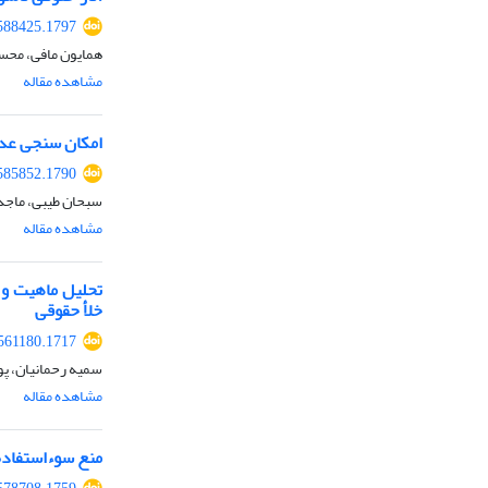
588425.1797
همایون مافی، محسن
مشاهده مقاله
امکان سنجی عدا
585852.1790
سبحان طیبی، ماجد
مشاهده مقاله
تحلیل ماهیت و س
خلأ حقوقی
.561180.1717
سمیه رحمانیان، پور
مشاهده مقاله
منع سوءاستفاده 