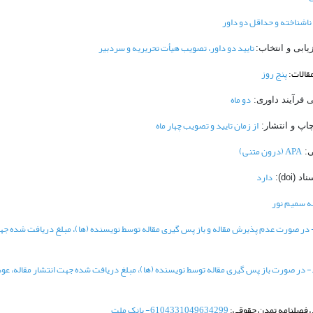
اشناخته و حداقل دو داور
تایید دو داور، تصویب هیأت تحریریه و سردبیر
ابی و انتخاب:
قالات:
پنج روز
دو ماه
ی فرآیند داوری:
از زمان تایید و تصویب چهار ماه
اپ و انتشار:
APA (درون متنی)
ی:
دارد
(doi):
ه سمیم نور
 در صورت عدم پذیرش مقاله و باز پس گیری مقاله توسط نویسنده (ها)، مبلغ دریافت شده ج
- در صورت باز پس گیری مقاله توسط نویسنده (ها)، مبلغ دریافت شده جهت انتشار مقاله، عو
فصلنامه تمدن حقوقی:
6104331049634299- بانک ملت