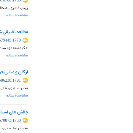
578708.1759
زینب قادری، عبدال
مشاهده مقاله
مطالعه تطبیقی شر
579449.1770
حکیمه محمودسلطا
مشاهده مقاله
ارکان و مبانی ج
586238.1791
صابر سیاری زهان
مشاهده مقاله
چالش های اسناد
570873.1730
محمدرضا عبدی، سا