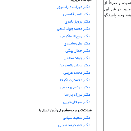
وده و صرفاً از
دکتر مهراب داراب پور
یید. در غیر این
دکتر ناصر قاسمی
هیچ وجه پاسخگو
دکتر پرویز باقری
دکتر محمدجواد فتحی
دکتر روح الله اکرمی
دکتر علی مشهدی
دکتر جمال بیگی
دکتر جواد صالحی
دکتر مجتبی انصاریان
دکتر محمد غریبی
دکتر محمدرضا کیخا
دکتر مرتضی رحیمی
دکتر فرزاد پارسا
دکتر سبحان طیبی
هیات تحریریه مشورتی (بین المللی)
دکتر سعید شبانی
دکتر حمیدرضا منیبی