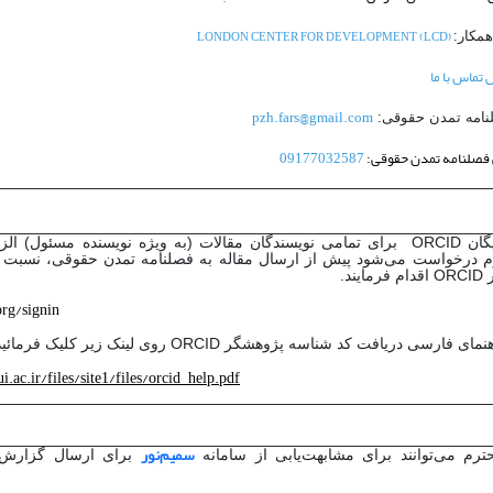
(LONDON CENTER FOR DEVELOPMENT (LCD
مکار:
تماس با ما
pzh.fars@gmail.com
نامه تمدن حقوقی:
فصلنامه تمدن حقوقی:
09177032587
ارائه شناسه رایگان ORCID برای تمامی نویسندگان مقالات (به ویژه نویسنده مسئول
م درخواست می‌شود پیش از ارسال مقاله به فصلنامه تمدن حقوقی، نسبت ب
ند.
org/signin
سی دریافت کد شناسه پژوهشگر ORCID روی لینک زیر کلیک فرمائید:
i.ac.ir/files/site1/files/orcid_help.pd
f
سمیم‌نور
ترم می‌توانند برای مشابهت‌یابی از سامانه
برای ارسال گزارش م