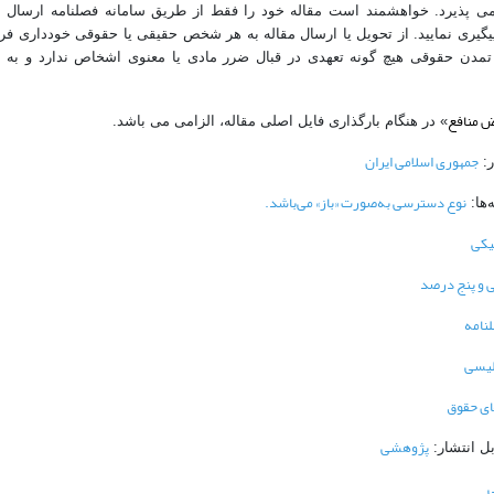
 پذیرد. خواهشمند است مقاله خود را فقط از طریق سامانه فصلنامه ارسال نم
گیری نمایید. از تحویل یا ارسال مقاله به هر شخص حقیقی یا حقوقی خودداری فرما
مدن حقوقی هیچ گونه تعهدی در قبال ضرر مادی یا معنوی اشخاص ندارد و به 
ض منافع
» در هنگام بارگذاری فایل اصلی مقاله، الزامی می باشد.
جمهوری اسلامی ایران
ر:
نوع دسترسی به‌صورت «باز» می‌باشد.
‌ها:
یکی
 و پنج درصد
نامه
لیسی
ی حقوق
پژوهشی
بل انتشار:
ی