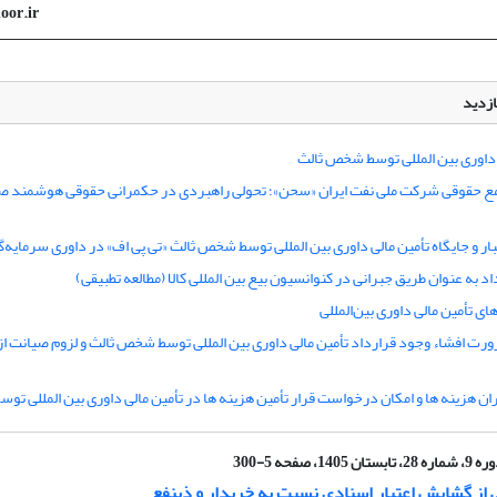
or.ir
ازدید
 داوری بین المللی توسط شخص ثالث
مع حقوقی شرکت ملی نفت ایران «سحن»؛ تحولی راهبردی در حکمرانی حقوقی هوشمند 
ار و جایگاه تأمین مالی داوری بین المللی توسط شخص ثالث «تی پی اف» در داوری سرمایه‌
د به عنوان طریق جبرانی در کنوانسیون بیع بین المللی کالا (مطالعه تطبیقی)
ای تأمین مالی داوری بین‌المللی
ت افشاء وجود قرارداد تأمین مالی داوری بین المللی توسط شخص ثالث و لزوم صیانت از 
ن هزینه ها و امکان درخواست قرار تأمین هزینه ها در تأمین مالی داوری بین المللی ت
ماره 28، تابستان 1405، صفحه 5-300
 از گشایش اعتبار اسنادی نسبت به خریدار و ‌ذینفع