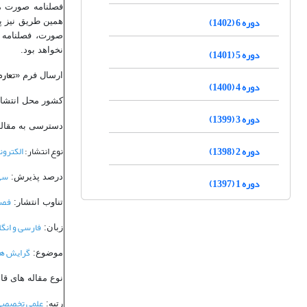
فصلنامه صورت می
دوره 6 (1402)
همین طریق نیز پی
صورت، فصلنامه ت
نخواهد بود.
دوره 5 (1401)
تعار
ارسال فرم «
دوره 4 (1400)
کشور محل انتشا
دوره 3 (1399)
دسترسی به مقاله
دوره 2 (1398)
نوع انتشار:
الکترون
سی
درصد پذیرش:
دوره 1 (1397)
فصل
تناوب انتشار:
فارسی و انگ
زبان:
گرایش ها
موضوع:
نوع مقاله های قا
علمی تخصص
رتبه: