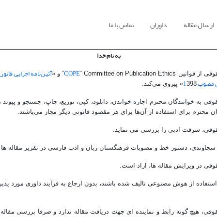
ارسال مقاله
داوران
تماس با ما
به نام خدا
COPE
آئین
نامه اجرایی قانون
وقی از قوانین
“ Committee on Publication Ethics” و «
ی مصوب 1
398» پیروی می‌کند.
قی به خوانندگان محترم اجازه خواندن، دانلود، کپی، توزیع، چاپ، جستجو و پیوند 
ان محترم برای استفاده از آن‌ها برای هر مقصود قانونی دیگر مجاز می‌باشند.
وقی، سرقت ادبی را بررسی می نماید.
 سجاوندی، دستور خط و مصوبات فرهنگستان زبان و ادب فارسی در تقریر مقاله ها
قی در ویرایش مقاله ها، آزاد است.
 استفاده از هوش مصنوعی تالیف شده باشند، بدون ارجاع به فرآیند داوری مورد پذی
وقی، هیچ گونه رابط و نماینده ای جهت دریافت مقاله ندارد و صرفا بررسی مقاله 