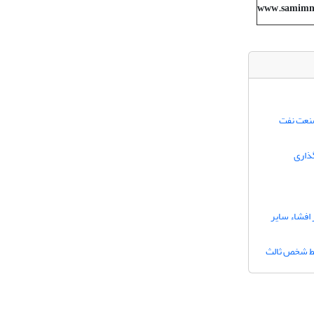
www.samimno
صنعت نفت
گذاری
افشاء سایر
وسط شخص ثالث