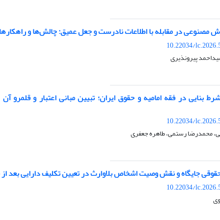
 مصنوعی در مقابله با اطلاعات نادرست و جعل عمیق: چالش‌ها و راهکارها
10.22034/lc.2026.
یداحمد پیرونذیری
ط بنایی در فقه امامیه و حقوق ایران؛ تبیین مبانی اعتبار و قلمرو آن 
10.22034/lc.2026.
، محمدرضا رستمی، طاهره جعفری
قوقی جایگاه و نقش وصیت اشخاص بلاوارث در تعیین تکلیف دارایی بعد از 
10.22034/lc.2026.
وی