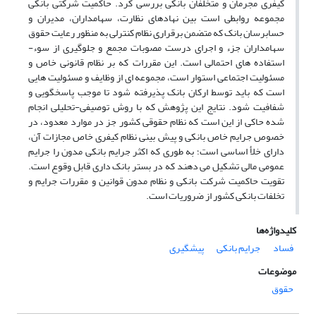
کیفری مجرمان و متخلفان بانکی بررسی کرد. حاکمیت شرکتی بانکی
مجموعه روابطی است بین نهادهای نظارت، سهامداران، مدیران و
حسابرسان بانک که متضمن برقراری نظام کنترلی به منظور رعایت حقوق
سهامداران جزء و اجرای درست مصوبات مجمع و جلوگیری از سوء­
استفاده ­های احتمالی است. این مقررات که بر نظام قانونی خاص و
مسئولیت اجتماعی استوار است، مجموعه ­ای از وظایف و مسئولیت­ هایی
است که باید توسط ارکان بانک پذیرفته شود تا موجب پاسخگویی و
شفافیت شود. نتایج این پژوهش که با روش توصیفی-تحلیلی انجام
شده حاکی از این است که نظام حقوقی کشور جز در موارد معدود، در
خصوص جرایم خاص بانکی و پیش بینی نظام کیفری خاص مجازات آن،
دارای خلأ اساسی است؛ به طوری که اکثر جرایم بانکی مدون را جرایم
عمومی مالی تشکیل می­ دهند که در بستر بانک داری قابل وقوع است.
تقویت حاکمیت شرکت بانکی و نظام مدون قوانین و مقررات جرایم و
تخلفات بانکی کشور از ضروریات است.
کلیدواژه‌ها
فساد
جرایم بانکی
پیشگیری
موضوعات
حقوق