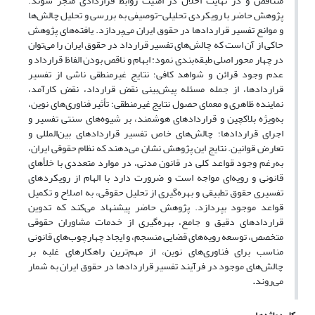
متناقض و در نهایت اخلال در امنیت روابط قراردادی منجر شوند.
پژوهش حاضر با رویکردی تحلیلی-توصیفی به بررسی و تحلیل چالش‌ها
و موانع تفسیر قراردادها در حقوق ایران می‌پردازد. یافته‌های پژوهش
حاکی از آن است که چالش‌های تفسیر قرارداد در حقوق ایران را می‌توان
در چهار محور اصلی طبقه‌بندی نمود
:
ابهام و ناقص بودن الفاظ قرارداد و
عدم وجود قرائن و شواهد کافی؛ نتایج غیرمنطقی ناشی از تفسیر
قراردادها، از جمله مسئله پیش‌بینی نقض قرارداد، نقض کارآمد،
نماینده ظاهری و معمای حصول نتایج غیرمنطقی؛ تأثیر فناوری‌های نوین،
به‌ویژه بلاکچین و قراردادهای هوشمند، بر شیوه‌های سنتی تفسیر و
اجرای قراردادها؛ چالش‌های خاص تفسیر قراردادهای بین‌المللی و
تعارض قوانین. نتایج این پژوهش نشان می‌دهند که نظام حقوقی ایران،
به‌رغم وجود قواعد کلی در قانون مدنی، در موارد متعددی با خلأهای
قانونی
و رویه‌ای مواجه است و ضرورت دارد با الهام از رویکردهای
تفسیری حقوق تطبیقی و بهره‌گیری از تحلیل حقوقی، به اصلاح و تکمیل
قواعد موجود بپردازد. پژوهش حاضر پیشنهاد می‌کند که تدوین
قراردادهای دقیق و جامع، بهره‌گیری از خدمات مشاوران حقوقی
متخصص، توسعه رویه‌های قضایی منسجم، و ایجاد چهارچوب‌های قانونی
مناسب برای فناوری‌های نوین، از مهم‌ترین راهکارهای غلبه بر
چالش‌های موجود در فرآیند تفسیر قراردادها در حقوق ایران به شمار
می‌روند
.