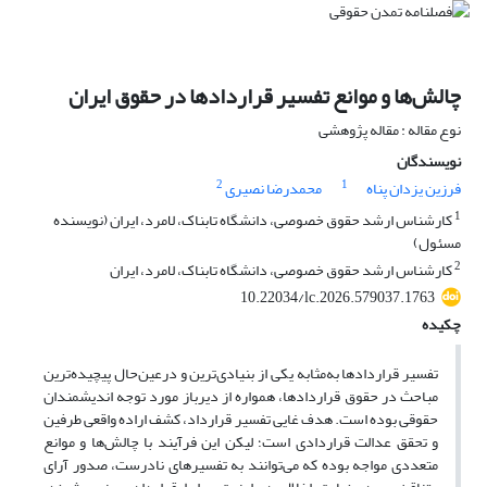
چالش‌ها و موانع تفسیر قراردادها در حقوق ایران
نوع مقاله : مقاله پژوهشی
نویسندگان
2
1
فرزین یزدان پناه
محمدرضا نصیری
1
کارشناس ارشد حقوق خصوصی، دانشگاه تابناک، لامرد، ایران (نویسنده
مسئول)
2
کارشناس ارشد حقوق خصوصی، دانشگاه تابناک، لامرد، ایران
10.22034/lc.2026.579037.1763
چکیده
تفسیر قراردادها به‌مثابه یکی از بنیادی‌ترین و درعین‌حال پیچیده‌ترین
مباحث در حقوق قراردادها، همواره از دیرباز مورد توجه اندیشمندان
حقوقی بوده است. هدف غایی تفسیر قرارداد، کشف اراده واقعی طرفین
و تحقق عدالت قراردادی است؛ لیکن این فرآیند با چالش‌ها و موانع
متعددی مواجه بوده که می‌توانند به تفسیرهای نادرست، صدور آرای