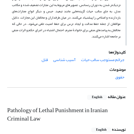
نزدیک‌تر شدن به دوران رنسانس، تصویرهای مربوط به این مجازات تضعیف شده و مکاتب
عدل، به جای سالب حیات گزینه‌هایی مانند تبعید، حبس و دیگر انواع مجازات‌های
بازدارنده و اصلاحی را پیشنهاد می‌کنند. در میان طرفداران و مخالفان این مجازات، دلایل
موافقان از جمله حفظ عدالت و ایجاد ترس برای حفظ امنیت تلقی می‌شود، در حالی که
مخالفان به پیامدهای منفی برای خانوادۀ مجرم، احتمال اشتباه در اجرای حکم و اثرات منفی
بر جامعه اشاره می‌کنند.
کلیدواژه‌ها
جرائم مستوجب سالب حیات
آسیب شناسی
قتل
موضوعات
حقوق
عنوان مقاله
English
Pathology of Lethal Punishment in Iranian
Criminal Law
نویسنده
English