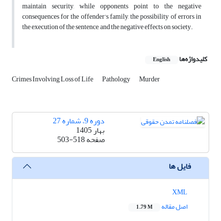
maintain security, while opponents point to the negative
consequences for the offender's family, the possibility of errors in
the execution of the sentence, and the negative effects on society.
کلیدواژه‌ها
English
Crimes Involving Loss of Life
Pathology
Murder
دوره 9، شماره 27
بهار 1405
صفحه
503-518
فایل ها
XML
اصل مقاله
1.79 M