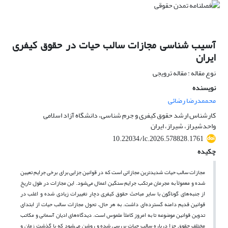
آسیب شناسی مجازات سالب حیات در حقوق کیفری
ایران
نوع مقاله : مقاله ترویجی
نویسنده
محممدرضا رضائی
کارشناس ارشد حقوق کیفری و جرم شناسی، دانشگاه آزاد اسلامی
واحدشیراز، شیراز، ایران
10.22034/lc.2026.578828.1761
چکیده
مجازات سالب حیات شدیدترین مجازاتی است که در قوانین جزایی برای برخی جرایم تعیین
شده و معمولاً به مجرمان مرتکب جرایم سنگین اعمال می‌شود. این مجازات در طول تاریخ
از جنبه‌های گوناگون با سایر مباحث حقوق کیفری دچار تغییرات زیادی شده و اغلب در
قوانین قدیم دامنه گسترده‌ای داشت. به هر حال، تحول مجازات سالب حیات از ابتدای
تدوین قوانین موضوعه تا به امروز کاملاً ملموس است. دیدگاه‌های ادیان آسمانی و مکاتب
مختلف حقوق جزا درباره سالب حیات بررسی شده و روشن می‌شود که با گذشت زمان و