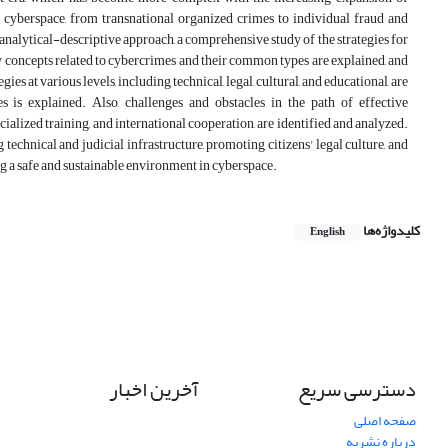
 cyberspace, from transnational organized crimes to individual fraud and
n analytical-descriptive approach, a comprehensive study of the strategies for
y concepts related to cybercrimes and their common types are explained, and
es at various levels, including technical, legal, cultural, and educational, are
 is explained. Also, challenges and obstacles in the path of effective
cialized training, and international cooperation, are identified and analyzed.
echnical and judicial infrastructure, promoting citizens' legal culture, and
ng a safe and sustainable environment in cyberspace.
کلیدواژه‌ها
English
دسترسی سریع
آخرین اخبار
صفحه اصلی
درباره نشریه