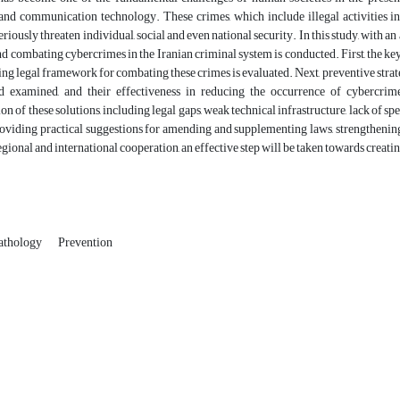
and communication technology. These crimes, which include illegal activities in
eriously threaten individual, social and even national security. In this study, with a
d combating cybercrimes in the Iranian criminal system is conducted. First, the ke
ing legal framework for combating these crimes is evaluated. Next, preventive strategi
d examined, and their effectiveness in reducing the occurrence of cybercrimes
n of these solutions, including legal gaps, weak technical infrastructure, lack of spe
roviding practical suggestions for amending and supplementing laws, strengthening t
gional and international cooperation, an effective step will be taken towards creati
athology
Prevention