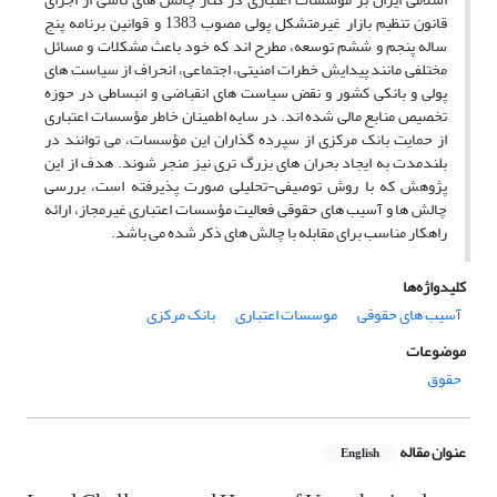
قانون تنظیم
بازار
غیرمتشکل
پولی
مصوب
1383 و
قوانین
برنامه
پنج
ساله
پنجم
و
ششم
توسعه،
مطرح اند
که
خود
باعث
مشکلات
و
مسائل
مختلفی
مانند
پیدایش
خطرات امنیتی،
اجتماعی،
انحراف
از
سیاست های
پولی
و
بانکی
کشور
و
نقض
سیاست
های انقباضی
و
انبساطی
در
حوزه
تخصیص
منابع
مالی
شده
اند. در
سایه
اطمینان
خاطر مؤسسات
اعتباری
از
حمایت
بانک
مرکزی
از
سپرده گذاران
این
مؤسسات،
می
توانند
در
بلندمدت
به
ایجاد
بحران های
بزرگ تری
نیز
منجر
شوند.
هدف
از
این
پژوهش که با روش توصیفی-تحلیلی صورت پذیرفته است،
بررسی
چالش ها و آسیب های
حقوقی
فعالیت
مؤسسات
اعتباری
غیرمجاز،
ارائه
راهکار
مناسب
برای
مقابله
با
چالش های
ذکر شده می باشد.
کلیدواژه‌ها
آسیب های حقوقی
موسسات اعتباری
بانک مرکزی
موضوعات
حقوق
عنوان مقاله
English