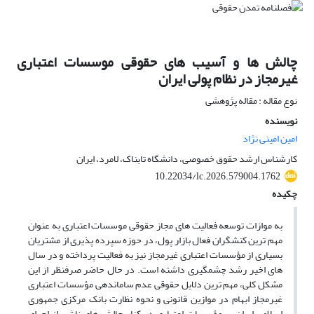
چالش ها و آسیب های حقوقی موسسات اعتباری
غیرمجاز در نظام پولی ایران
نوع مقاله : مقاله پژوهشی
نویسنده
امین امینی نژاد
کارشناس ارشد حقوق خصوصی، دانشگاه تابناک، لامرد، ایران
10.22034/lc.2026.579004.1762
چکیده
به
موازات
توسعه فعالیت های
مجاز
حقوقی موسسات اعتباری
به عنوان
مهم ترین
کنشگران
فعال
بازار
پول،
در
حوزه
سپرده پذیری
از
مشتریان
بسیاری
از
مؤسسات
اعتباری
غیرمجاز
نیز به
فعالیت
پرداخته و
در
سال
های اخیر
رشد
چشمگیری
داشته
است.
در
حال
حاضر
صرفنظر
از
این
مشکل
کلی،
مهم ترین
دلایل
حقوقی
عدم
ساماندهی
مؤسسات
اعتباری
غیرمجاز
ابهام
در
موازین
قانونی
و نحوه
نظارت
بانک
مرکزی
جمهوری
اسلامی ایران
بر
مؤسسات
اعتباری
در
کنار
چالش های
ناشی
از
اجرای