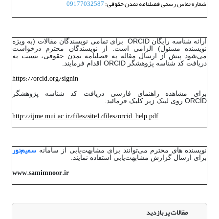
شماره تماس رسمی فصلنامه تمدن حقوقی:
09177032587
ارائه شناسه رایگان ORCID برای تمامی نویسندگان مقالات (به ویژه
نویسنده مسئول) الزامی است. از نویسندگان محترم درخواست
می‌شود پیش از ارسال مقاله به فصلنامه تمدن حقوقی، نسبت به
دریافت کد شناسه پژوهشگر ORCID اقدام فرمایند.
https://orcid.org/signin
برای مشاهده راهنمای فارسی دریافت کد شناسه پژوهشگر
ORCID روی لینک زیر کلیک فرمائید:
http://ijme.mui.ac.ir/files/site1/files/orcid_help.pd
f
سمیم‌نور
نویسنده های محترم می‌توانند برای مشابهت‌یابی از سامانه
برای ارسال گزارش مشابهت‌یابی استفاده نمایند.
www.samimnoor.ir
مقالات پر بازدید