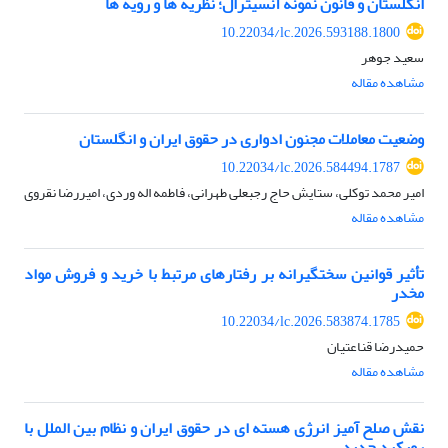
انگلستان و قانون نمونه آنسیترال؛ نظریه ها و رویه ­ها
10.22034/lc.2026.593188.1800
سعید جوهر
مشاهده مقاله
وضعیت معاملات مجنون ادواری در حقوق ایران و انگلستان
10.22034/lc.2026.584494.1787
امیر محمد توکلی، ستایش حاج رجبعلی طهرانی، فاطمه اله وردی، امیررضا نقروی
مشاهده مقاله
تأثیر قوانین سختگیرانه بر رفتارهای مرتبط با خرید و فروش مواد
مخدر
10.22034/lc.2026.583874.1785
حمیدرضا قناعتیان
مشاهده مقاله
نقش صلح آمیز انرژی هسته ای در حقوق ایران و نظام بین الملل با
رویکرد جدید