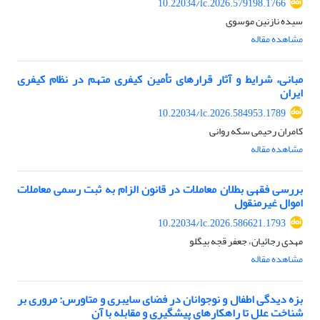
10.22034/lc.2026.579198.1766
سیده نازنین موسوی
مشاهده مقاله
مبانی، شرایط و آثار قرارهای تأمین کیفری متهم در نظام کیفری
ایران
10.22034/lc.2026.584953.1789
کامران رحیمی سکه روانی
مشاهده مقاله
بررسی فقهی بطلان معاملات در قانون الزام به ثبت رسمی معاملات
اموال غیرمنقول
10.22034/lc.2026.586621.1793
مهدی رجائیان، جعفر قجه بیگلو
مشاهده مقاله
بزه دیدگی اطفال و نوجوانان در فضای سایبری و متاورس: مروری بر
شناخت علل تا راهکارهای پیشگیری و مقابله با آن