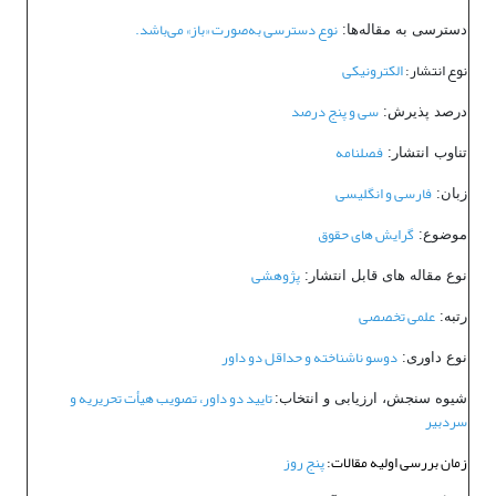
نوع دسترسی به‌صورت «باز» می‌باشد.
دسترسی به مقاله‌ها:
نوع انتشار:
الکترونیکی
سی و پنج درصد
درصد پذیرش:
فصلنامه
تناوب انتشار:
فارسی و انگلیسی
زبان:
گرایش های حقوق
موضوع:
پژوهشی
نوع مقاله های قابل انتشار:
علمی تخصصی
رتبه:
دوسو ناشناخته و حداقل دو داور
نوع داوری:
تایید دو داور، تصویب هیأت تحریریه و
شیوه سنجش، ارزیابی و انتخاب:
سردبیر
زمان بررسی اولیه مقالات:
پنج روز