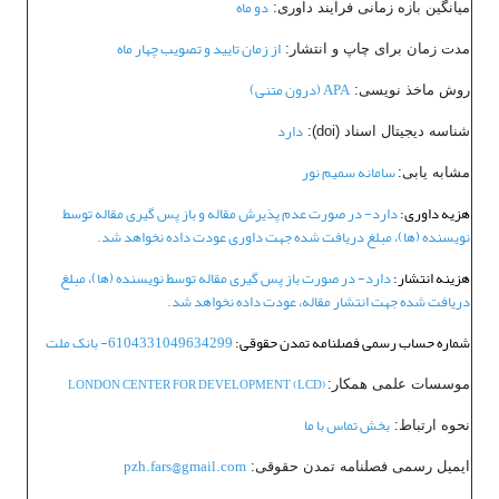
دو ماه
میانگین بازه زمانی فرآیند داوری:
از زمان تایید و تصویب چهار ماه
مدت زمان برای چاپ و انتشار:
APA (درون متنی)
روش ماخذ نویسی:
دارد
شناسه دیجیتال اسناد (doi):
سامانه سمیم نور
مشابه یابی:
هزیه داوری:
دارد
- در صورت عدم پذیرش مقاله و باز پس گیری مقاله توسط
نویسنده (ها)، مبلغ دریافت شده جهت داوری عودت داده نخواهد شد.
هزینه انتشار:
دارد- در صورت باز پس گیری مقاله توسط نویسنده (ها)، مبلغ
دریافت شده جهت انتشار مقاله، عودت داده نخواهد شد.
شماره حساب رسمی فصلنامه تمدن حقوقی:
6104331049634299- بانک ملت
(LONDON CENTER FOR DEVELOPMENT (LCD
موسسات علمی همکار:
بخش تماس با ما
نحوه ارتباط:
pzh.fars@gmail.com
ایمیل رسمی فصلنامه تمدن حقوقی: