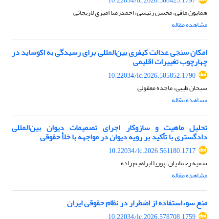
10.22034/lc.2026.588425.1797
همایون مافی، محسن رئیسی، احمدرضا امیری لاریجانی
مشاهده مقاله
امکان سنجی عدالت کیفری بین‌المللی برای رسیدگی به اکوساید در
چهارچوب تغییرات اقلیمی
10.22034/lc.2026.585852.1790
سبحان طیبی، ماجده معقولی
مشاهده مقاله
تحلیل ماهیت و سازوکار اجرای تصمیمات دیوان بین‌المللی
دادگستری با تأکید بر رویه دیوان در مواجهه با خلأ حقوقی
10.22034/lc.2026.561180.1717
سمیه رحمانیان، پوریا ابراهیم زاده
مشاهده مقاله
منع سوءاستفاده از اضطرار در نظام حقوقی ایران
10.22034/lc.2026.578708.1759