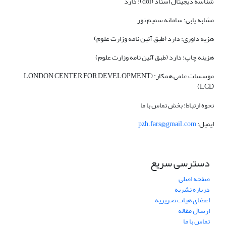
شناسه دیجیتال اسناد (doi): دارد
مشابه یابی: سامانه سمیم نور
هزیه داوری: دارد (طبق آئین نامه وزارت علوم)
هزینه چاپ: دارد (طبق آئین نامه وزارت علوم)
موسسات علمی همکار:
(LONDON CENTER FOR DEVELOPMENT
(LCD
نحوه ارتباط: بخش تماس با ما
ایمیل:
pzh.fars@gmail.com
دسترسی سریع
صفحه اصلی
درباره نشریه
اعضای هیات تحریریه
ارسال مقاله
تماس با ما