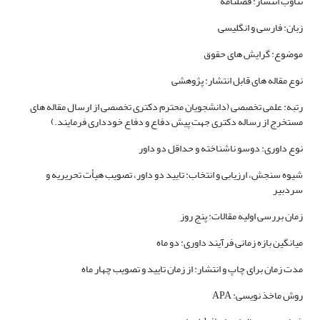
تناوب انتشار: فصلنامه
زبان: فارسی و انگلیسی
موضوع: گرایش های حقوق
نوع مقاله های قابل انتشار: پژوهشی
رتبه: علمی تخصصی (دانشجویان محترم دکتری تخصصی از ارسال مقاله های
مستخرج از رساله دکتری جهت پیش دفاع و دفاع خودداری فرمایند.)
نوع داوری: دوسو ناشناخته و حداقل دو داور
شیوه سنجش، ارزیابی و انتخاب:
تایید دو داور، تصویب هیأت تحریریه و
سردبیر
زمان بررسی اولیه مقالات: پنج روز
میانگین بازه زمانی فرآیند داوری: دو ماه
مدت زمان برای چاپ و انتشار: از زمان تایید و تصویب چهار ماه
روش ماخذ نویسی: APA