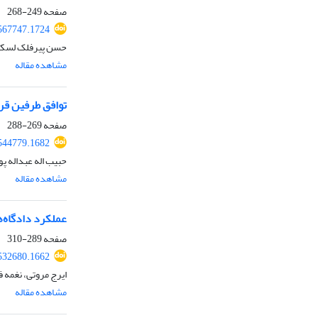
صفحه
249-268
567747.1724
حسن پیرفلک لسکوک
مشاهده مقاله
توافق طرفین قرا
صفحه
269-288
544779.1682
حبیب اله عبداله پ
مشاهده مقاله
عملکرد دادگاه‌ه
صفحه
289-310
532680.1662
ایرج مروتی، نغمه 
مشاهده مقاله