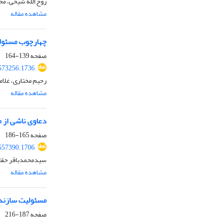
روح الله شیخی، م
مشاهده مقاله
چهارچوب مسئولیت
صفحه
139-164
573256.1736
رحیم مختاری، غلا
مشاهده مقاله
دعاوی ناشی از م
صفحه
165-186
557390.1706
سیدمحمدباقر حقای
مشاهده مقاله
مسئولیت سازندگ
صفحه
187-216