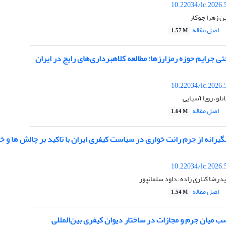
10.22034/lc.2026.
ین زهرا جوکار
اصل مقاله
1.57 M
ی جرایم حوزه رمزارزها: مطالعه کلاهبرداری‌های رایج در ایران
10.22034/lc.2026.
و، رویا آسیایی
اصل مقاله
1.64 M
رانه از جرم رانت خواری در سیاست کیفری ایران با تاکید بر چالش ها و خ
10.22034/lc.2026.
رضا کناری زاده، داود سلمانپور
اصل مقاله
1.54 M
ب میان جرم و مجازات در ساختار دیوان کیفری بین‌المللی