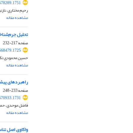
578289.1751
رحیم مختاری، نازن
مشاهده مقاله
تحلیل جرم‌شناخت
صفحه
217-232
568479.1725
حسین محمودی تکانل
مشاهده مقاله
راهبردهای پیشگی
صفحه
233-248
570933.1731
فاضل موحدی، حمید
مشاهده مقاله
واکاوی اصل تناس