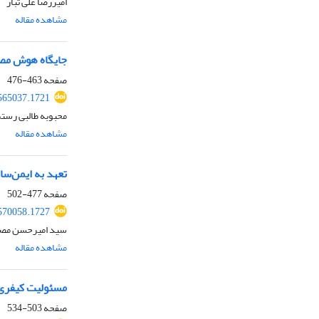
امیررضا علی تبار
مشاهده مقاله
جایگاه هوش مصن
صفحه
463-476
565037.1721
محبوبه طالبی رست
مشاهده مقاله
تعهد به ایمن‌سا
صفحه
477-502
570058.1727
سید امیرحسن مص
مشاهده مقاله
مسئولیت کیفری 
صفحه
503-534