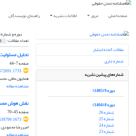
صفحه اصلی
مرور
اطلاعات نشریه
راهنمای نویسندگان
دوره و شماره:
تعداد مقالات:
2
مقالات آماده انتشار
تحلیل مسئولیت 
شماره جاری
صفحه
7-44
572691.1733
شماره‌های پیشین نشریه
همایون مافی، محس
مشاهده مقاله
دوره 9 (1405)
نقش هوش مصنوعی
دوره 8 (1404)
صفحه
45-70
شماره 26
شماره 25
539799.1673
شماره 24
امیررضا محمودی، ز
شماره 23
مشاهده مقاله