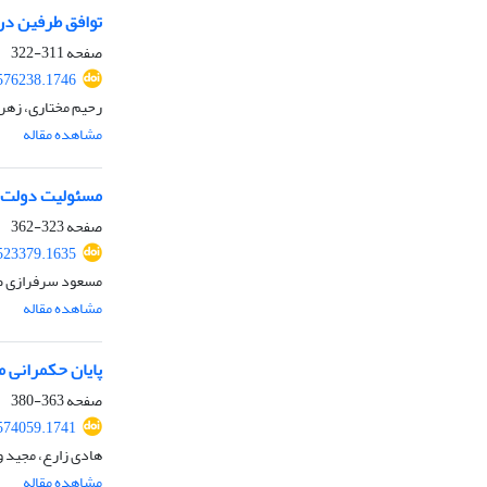
توافق طرفین در
صفحه
311-322
576238.1746
رحیم مختاری، زهرا
مشاهده مقاله
مسئولیت دولت‌ه
صفحه
323-362
523379.1635
مسعود سرفرازی صا
مشاهده مقاله
پایان حکمرانی 
صفحه
363-380
574059.1741
هادی زارع، مجید و
مشاهده مقاله