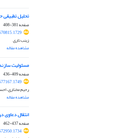
تحلیل تطبیقی حم
صفحه
381-408
570815.1729
زینب تاری
مشاهده مقاله
مسئولیت سازنده
صفحه
409-436
577167.1749
رحیم مختاری، احس
مشاهده مقاله
انتقال دعاوی در
صفحه
437-462
572950.1734