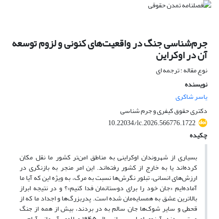
جرم‌شناسی جنگ در واقعیت‌های کنونی و لزوم توسعه
آن در اوکراین
نوع مقاله : ترجمه ای
نویسنده
یاسر شاکری
دکتری حقوق کیفری و جرم شناسی
10.22034/lc.2026.566776.1722
چکیده
بسیاری از شهروندان اوکراینی به مناطق امن‌تر کشور ما نقل مکان
کرده‌اند یا به خارج از کشور رفته‌اند. این امر منجر به بازنگری در
ارزش‌های انسانی، تبلور نگرش‌ها نسبت به مرگ، به ویژه این که آیا ما
آماده‌ایم «جان خود را برای دوستانمان فدا کنیم»؟ و در نتیجه ابراز
بالاترین عشق به همسایه‌مان شده است. پدربزرگ‌ها و اجداد ما که از
قحطی و سایر شوک‌ها جان سالم به در بردند، بیش از همه از جنگ
می‌ترسیدند. آرزوی اصلی پس از سال ۱۹۴۵ میلادی، آسمانی آرام بر