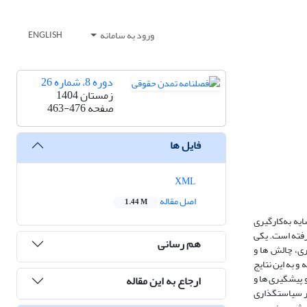
ورود به سامانه
ENGLISH
دوره 8، شماره 26
زمستان 1404
صفحه
463-476
فایل ها
XML
اصل مقاله
1.44 M
ه­ به‌کارگیری
رفته است. یکی
هم رسانی
ی، چالش ها و
 به این نتایج
 پیشگیری ها و
ارجاع به این مقاله
در سیاستگذاری