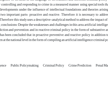
r controlling and responding to crime in a measured manner, using special tools t
evelopments under the influence of intellectual foundations and theories arising
 two important parts: proactive and reactive. Therefore, it is necessary to address 
 Therefore, this study uses a descriptive-analytical method to address the impact of a
 conclusions: Despite the weaknesses and challenges in this area, artificial intelli
iction and prevention, and in reactive criminal policy in the form of substantive
t has been concluded that in proactive, preventive, and reactive policy, in addition t
en at the national level in the form of compiling an artificial intelligence crimina
igence
Public Policymaking
Criminal Policy
Crime Prediction
Penal M