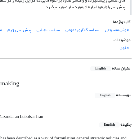
های کنشی و پیشگیرانه و واکنشی علاوه بر جلوه هایی که در این زمینه و در
پیش بینی لوازم و ابزارهای مورد نیاز صورت پذیرد.
کلیدواژه‌ها
هوش مصنوعی
سیاستگذاری عمومی
سیاست جنایی
پیش بینی جرم
م
موضوعات
حقوق
عنوان مقاله
English
cymaking
نویسنده
English
Mazandaran, Babolsar, Iran
چکیده
English
y has been described as a way of formulating general strategic policies and