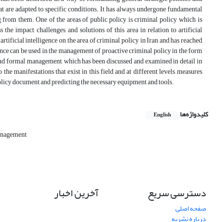
hat are adapted to specific conditions. It has always undergone fundamental
 from them. One of the areas of public policy is criminal policy, which is
the impact, challenges, and solutions of this area in relation to artificial
rtificial intelligence on the area of ​​criminal policy in Iran and has reached
gence can be used in the management of proactive criminal policy in the form
 and formal management, which has been discussed and examined in detail in
o the manifestations that exist in this field and at different levels, measures
l policy document and predicting the necessary equipment and tools.
کلیدواژه‌ها
English
anagement
دسترسی سریع
آخرین اخبار
صفحه اصلی
درباره نشریه