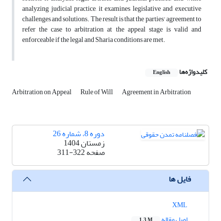
analyzing judicial practice, it examines legislative and executive
challenges and solutions. The result is that the parties' agreement to
refer the case to arbitration at the appeal stage is valid and
enforceable if the legal and Sharia conditions are met.
کلیدواژه‌ها
English
Arbitration on Appeal
Rule of Will
Agreement in Arbitration
دوره 8، شماره 26
زمستان 1404
صفحه
311-322
فایل ها
XML
اصل مقاله
1.3 M