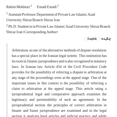
1
2
Rahim Mokhtari
Emadi Emadi
1
Assistant Professor, Department of Private Law, Islamic Azad
University, Shiraz Branch, Shiraz, Iran
2
Ph.D. Student in in Private Law, Islamic Azad University, Shiraz Branch,
Shiraz, Iran (Corresponding Author)
چکیده
English
Arbitration, as one of the alternative methods of dispute resolution,
has a special place in the Iranian legal system. This institution has
its roots in Islamic jurisprudence and is also recognized in statutory
laws. In Iranian law, Article 454 of the Civil Procedure Code
provides for the possibility of referring a dispute to arbitration at
any stage of the proceedings, even at the appeal stage. One of the
important issues in this context is the possibility of referring a
claim to arbitration at the appeal stage. This article, using a
jurisprudential, legal, and comparative approach, examines the
legitimacy and permissibility of such an agreement. In the
jurisprudential section, the principles of correct arbitration in
Imami and Sunni jurisprudence are examined, and in the legal
section, it analyzes legal articles and judicial practice, and while