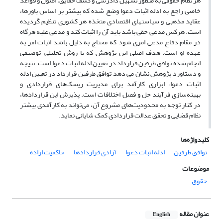
هر نظام حقوقی به منظور تسهیل دادرسی و کشف حقایق، اصول و قواعد
خاصی راجع به ادله اثبات دعوا وضع شده که بیشتر بر اساس باورها،
عقاید مذهبی و سیاست­های اقتصادی متخذه هر کشوری تنظیم گردیده
است. هرکس مدعی حقی باشد باید آن را اثبات کند و مدعی علیه هرگاه
در مقام دفاع مدعی امری شود که محتاج به دلیل باشد اثبات امر به
عهده او است. هدف اصلی این پژوهش که با روش تحلیلی-توصیفی
انجام شده توافق طرفین قرارداد در تعیین ادله اثبات دعوا است. نتیجه
و دستاورد پژوهش نشان می دهد توافق طرفین قرارداد در تعیین ادله
اثبات دعوا، ابزاری کارآمد برای مدیریت ریسک‌های قراردادی و
بهینه‌سازی فرآیند حل و فصل اختلافات است. پذیرش این قراردادها،
در کنار توجه به محدودیت‌های مشروع آن، می‌تواند به کارآمدی بیشتر
نظام قضایی و تحقق عدالت قراردادی کمک شایانی نماید.
کلیدواژه‌ها
توافق طرفین
ادله اثبات دعوا
آزادی قراردادها
حاکمیت اراده
موضوعات
حقوق
عنوان مقاله
English