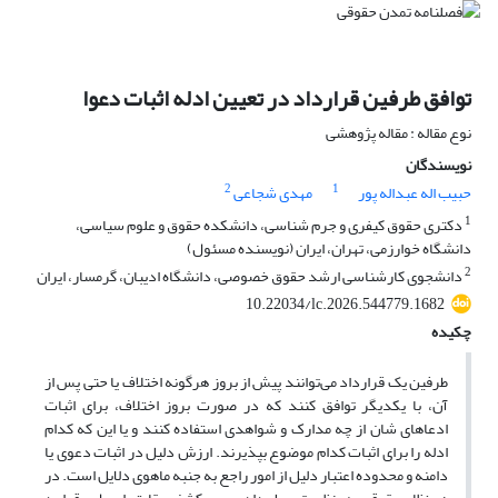
توافق طرفین قرارداد در تعیین ادله اثبات دعوا
نوع مقاله : مقاله پژوهشی
نویسندگان
2
1
حبیب اله عبداله پور
مهدی شجاعی
1
دکتری حقوق کیفری و جرم شناسی، دانشکده حقوق و علوم سیاسی،
دانشگاه خوارزمی، تهران، ایران (نویسنده مسئول)
2
دانشجوی کارشناسی ارشد حقوق خصوصی، دانشگاه ادیبان، گرمسار، ایران
10.22034/lc.2026.544779.1682
چکیده
طرفین یک قرارداد می‌توانند پیش از بروز هرگونه اختلاف یا حتی پس از
آن، با یکدیگر توافق کنند که در صورت بروز اختلاف، برای اثبات
ادعاهای شان از چه مدارک و شواهدی استفاده کنند و یا این که کدام
ادله را برای اثبات کدام موضوع بپذیرند
.
ارزش دلیل در اثبات دعوی یا
دامنه و محدوده اعتبار دلیل از امور راجع به جنبه ماهوی دلایل است. در