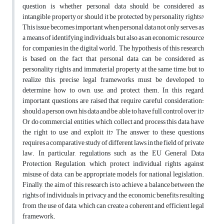
question is whether personal data should be considered as
intangible property or should it be protected by personality rights?
This issue becomes important when personal data not only serves as
a means of identifying individuals, but also as an economic resource
for companies in the digital world. The hypothesis of this research
is based on the fact that personal data can be considered as
personality rights and immaterial property at the same time, but to
realize this, precise legal frameworks must be developed to
determine how to own, use, and protect them. In this regard,
important questions are raised that require careful consideration:
should a person own his data and be able to have full control over it?
Or do commercial entities, which collect and process this data, have
the right to use and exploit it? The answer to these questions
requires a comparative study of different laws in the field of private
law. In particular, regulations such as the EU General Data
Protection Regulation, which protect individual rights against
misuse of data, can be appropriate models for national legislation.
Finally, the aim of this research is to achieve a balance between the
rights of individuals in privacy and the economic benefits resulting
from the use of data, which can create a coherent and efficient legal
framework.