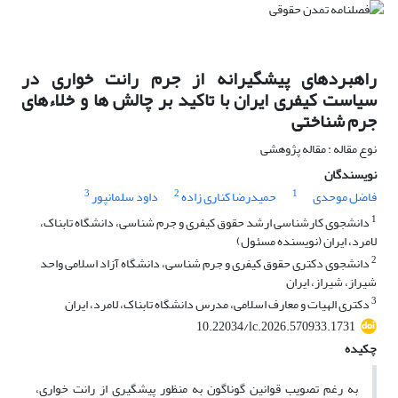
راهبردهای پیشگیرانه از جرم رانت خواری در
سیاست کیفری ایران با تاکید بر چالش ها و خلاءهای
جرم شناختی
نوع مقاله : مقاله پژوهشی
نویسندگان
3
2
1
فاضل موحدی
حمیدرضا کناری زاده
داود سلمانپور
1
دانشجوی کارشناسی ارشد حقوق کیفری و جرم شناسی، دانشگاه تابناک،
لامرد، ایران (نویسنده مسئول)
2
دانشجوی دکتری حقوق کیفری و جرم شناسی، دانشگاه آزاد اسلامی واحد
شیراز، شیراز، ایران
3
دکتری الهیات و معارف اسلامی، مدرس دانشگاه تابناک، لامرد، ایران
10.22034/lc.2026.570933.1731
چکیده
به رغم تصویب قوانین گوناگون به منظور پیشگیری از رانت خواری،