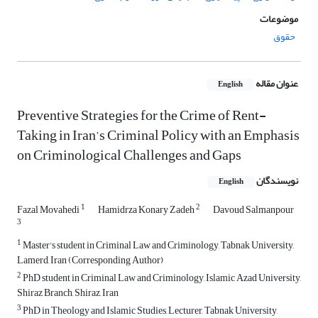
موضوعات
حقوق
عنوان مقاله
English
Preventive Strategies for the Crime of Rent-
Taking in Iran’s Criminal Policy with an Emphasis
on Criminological Challenges and Gaps
نویسندگان
English
1
2
Fazal Movahedi
Hamidrza Konary Zadeh
Davoud Salmanpour
3
1
Master's student in Criminal Law and Criminology, Tabnak University,
Lamerd, Iran (Corresponding Author)
2
PhD student in Criminal Law and Criminology, Islamic Azad University,
Shiraz Branch, Shiraz, Iran
3
PhD in Theology and Islamic Studies, Lecturer, Tabnak University,