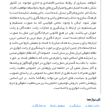
شواهد بسیاری از روابط سیاسی اقتصادی و اداری موجود در کشور
نشان دهنده امتیازدهی و امتیازگیری های ناروا به واسطه موقعیت افراد
به یک امر عادی و
فراگیر تبدیل شده است. با این وصف شایسته است با
فرهنگ سازی و حذف زمینه های رانتی و جرم انگاری با این پدیده مقابله
موثر شود. لیکن با وجود تمامی قوانینی که به صورت مستقیم و
غیرمستقیم در ارتباط با پیشگیری و مجازات رانت دهندگان و رانت
خوران می باشند، ولی در هیچ قانونی جرم انگاری این عمل به صورت
جداگانه انجام نشده است. جرم انگاری از مهم ترین و حساس ترین
ابزارها برای رسیدن به هدف مبارزه با فساد و تبعیض ناروا می باشد و
عدم استفاده از چنین ابزاری برای برخورد با پیشگیری از رانت خواری در
نظام حقوقی ایران محل پرسش است. خصوصا آن که نظام حقوقی مبتنی
بر اندیشه های اسلامی خود را ملزم می داند که با مظاهر فساد بر خورد
نماید. با دقت به گسترش عمل رانت خواری در انواع گوناگون و پیامدها
و آثار بسیار منفی آن در جامعه این پژوهش در خصوص ماهیت رانت
خواری همراه با جنبه نظری از لحاظ عملی به خصوص در راستای تصویب
قوانین و سیاست های اجرایی می تواند راهگشا باشد. بر این اساس
پژوهش حاضر با روش توصیفی-تحلیلی به بررسی ماهیت حقوقی و جرم
شناختی رانت خواری پرداخته است.
کلیدواژه‌ها
رانت خواری
پیشگیری
تبعیض ناروا
جرم انگاری