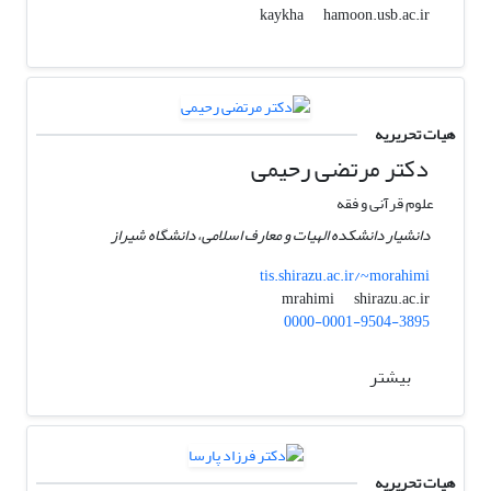
hamoon.usb.ac.ir
kaykha
هیات تحریریه
دکتر مرتضی رحیمی
علوم قرآنی و فقه
دانشیار دانشکده الهیات و معارف اسلامی، دانشگاه شیراز
tis.shirazu.ac.ir/~morahimi
shirazu.ac.ir
mrahimi
0000-0001-9504-3895
بیشتر
هیات تحریریه