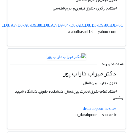
استادیار گروه حقوق کیفری و جرم شناسی
%86_%D8%A7%D8%A8%D9%88%D8%A7%D9%84%D8%AD%D8%B3%D9%86%DB%8C
yahoo.com
a.abolhasani18
هیات تحریریه
دکتر مهراب داراب پور
حقوق تجارت بین الملل
استاد تمام حقوق تجارت بین الملل، دانشکده حقوق، دانشگاه شهید
بهشتی
drdarabpour.ir/site/
sbu.ac.ir
m_darabpour