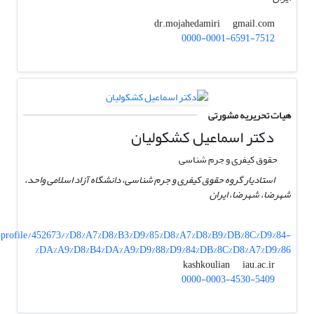
gmail.com
dr.mojahedamiri
0000-0001-6591-7512
هیات تحریریه مشورتی
دکتر اسماعیل کشکولیان
حقوق کیفری و جرم شناسی
استادیار گروه حقوق کیفری و جرم شناسی، دانشگاه آزاد اسلامی واحد،
شهرضا، شهرضا، ایران
/profile/452673/%D8%A7%D8%B3%D9%85%D8%A7%D8%B9%DB%8C%D9%84-
%DA%A9%D8%B4%DA%A9%D9%88%D9%84%DB%8C%D8%A7%D9%86
iau.ac.ir
kashkoulian
0000-0003-4530-5409