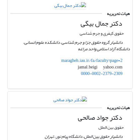
هیات تحریریه
دکتر جمال بیگی
حقوق کیفری و جرم شناسی
دانشیار گروه حقوق جزا و جرم شناسی، دانشکده علوم انسانی،
دانشگاه آزاد اسلامی واحد مراغه
maragheh.iau.ir/fa/faculty?page=2
yahoo.com
jamal.beigi
0000-0002-2379-2309
هیات تحریریه
دکتر جواد صالحی
حقوق بین الملل
دانشیار حقوق بین الملل، دانشگاه پیام نور، تهران