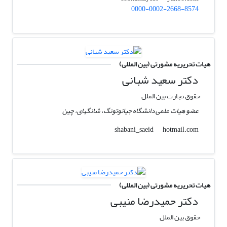
0000-0002-2668-8574
هیات تحریریه مشورتی (بین المللی)
دکتر سعید شبانی
حقوق تجارت بین الملل
عضو هیات علمی دانشگاه جیائوتونگ، شانگهای، چین
hotmail.com
shabani_saeid
هیات تحریریه مشورتی (بین المللی)
دکتر حمیدرضا منیبی
حقوق بین الملل