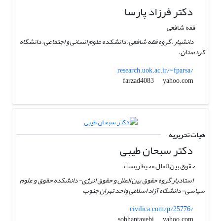
دکتر فرزاد پارسا
فقه شافعی
دانشیار، گروه فقه شافعی، دانشکده علوم انسانی و اجتماعی، دانشگاه
کردستان.
research.uok.ac.ir/~fparsa/
yahoo.com
farzad4083
هیات تحریریه
دکتر سبحان طیبی
حقوق بین الملل محیط زیست
استادیار گروه حقوق بین الملل و حقوق انرژی- دانشکده حقوق و علوم
سیاسی- دانشگاه آزاد اسلامی واحد تهران جنوب
civilica.com/p/25776/
yahoo.com
sobhantayebi