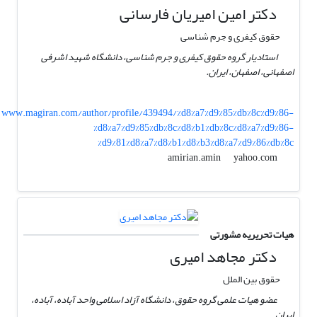
دکتر امین امیریان فارسانی
حقوق کیفری و جرم شناسی
استادیار گروه حقوق کیفری و جرم شناسی، دانشگاه شهید اشرفی
اصفهانی، اصفهان، ایران.
www.magiran.com/author/profile/439494/%d8%a7%d9%85%db%8c%d9%86-
%d8%a7%d9%85%db%8c%d8%b1%db%8c%d8%a7%d9%86-
%d9%81%d8%a7%d8%b1%d8%b3%d8%a7%d9%86%db%8c
yahoo.com
amirian.amin
هیات تحریریه مشورتی
دکتر مجاهد امیری
حقوق بین الملل
عضو هیات علمی گروه حقوق، دانشگاه آزاد اسلامی واحد آباده، آباده،
ایران