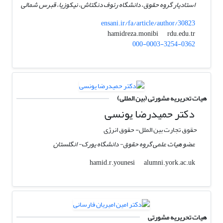
استادیار گروه حقوق، دانشگاه رئوف دنگتاش، نیکوزیا، قبرس شمالی
ensani.ir/fa/article/author/30823
rdu.edu.tr
hamidreza.monibi
000-0003-3254-0362
هیات تحریریه مشورتی (بین المللی)
دکتر حمیدرضا یونسی
حقوق تجارت بین الملل- حقوق انرژی
عضو هیات علمی گروه حقوق- دانشگاه یورک- انگلستان
alumni.york.ac.uk
hamid.r.younesi
هیات تحریریه مشورتی