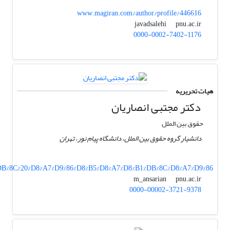
www.magiran.com/author/profile/446616
pnu.ac.ir
javadsalehi
0000-0002-7402-1176
هیات تحریریه
دکتر مجتبی انصاریان
حقوق بین الملل
دانشیار گروه حقوق بین الملل، دانشگاه پیام نور، تهران
%DB%8C%20%D8%A7%D9%86%D8%B5%D8%A7%D8%B1%DB%8C%D8%A7%D9%86
pnu.ac.ir
m_ansarian
0000-00002-3721-9378