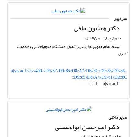
سردبیر
دکتر همایون مافی
حقوق تجارت بین الملل
استاد تمام حقوق تجارت بین الملل، دانشگاه علوم قضائی و خدمات
اداری
ujsas.ac.ir/cv/400/%D9%87%D9%85%D8%A7%DB%8C%D9%88%D9%86-
%D9%85%D8%A7%D9%81%DB%8C
ujsas.ac.ir
mafi
مدیر داخلی
دکتر امیرحسن ابوالحسنی
حقوق کیفری و جرم شناسی