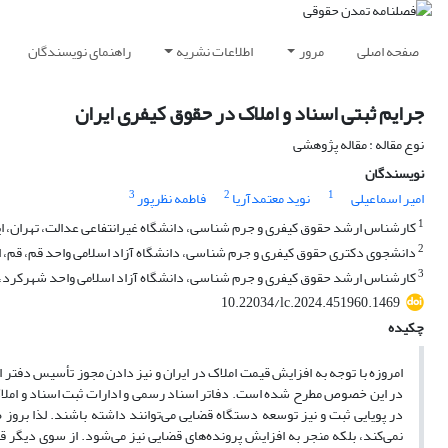
صفحه اصلی
مرور
اطلاعات نشریه
راهنمای نویسندگان
جرایم ثبتی اسناد و املاک در حقوق کیفری ایران
نوع مقاله : مقاله پژوهشی
نویسندگان
3
2
1
امیر اسماعیلی
نوید معتمدآریا
فاطمه نظرپور
1
کارشناس ارشد حقوق کیفری و جرم شناسی، دانشگاه غیرانتفاعی عدالت، تهران، ا
2
دانشجوی دکتری حقوق کیفری و جرم شناسی، دانشگاه آزاد اسلامی واحد قم، قم، ا
3
کارشناس ارشد حقوق کیفری و جرم شناسی، دانشگاه آزاد اسلامی واحد شهرکرد، 
10.22034/lc.2024.451960.1469
چکیده
امروزه با توجه به افزایش قیمت املاک در ایران و نیز دادن مجوز تأسیس دفتر 
در این خصوص مطرح شده است. دفاتر اسناد رسمی و ادارات ثبت اسناد و املاک
در پویایی ثبت و نیز توسعه دستگاه قضایی می‌توانند داشته باشند. لذا بروز ه
نمی‌کند، بلکه منجر به افزایش پرونده‌های قضایی نیز می‌شود. از سوی دیگر قدیمی