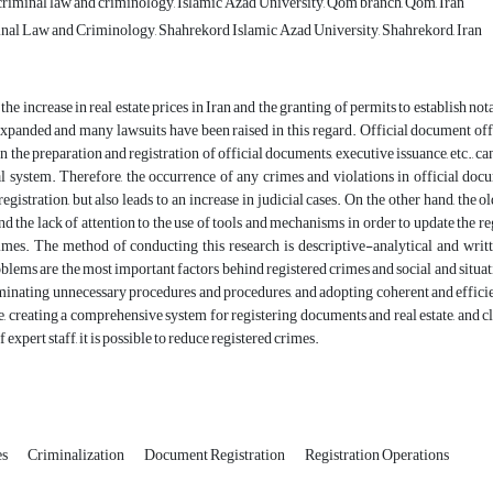
criminal law and criminology, Islamic Azad University, Qom branch, Qom, Iran
nal Law and Criminology, Shahrekord Islamic Azad University, Shahrekord, Iran
 the increase in real estate prices in Iran and the granting of permits to establish n
xpanded and many lawsuits have been raised in this regard. Official document offices
 the preparation and registration of official documents, executive issuance, etc., ca
al system. Therefore, the occurrence of any crimes and violations in official docu
egistration, but also leads to an increase in judicial cases. On the other hand, the o
nd the lack of attention to the use of tools and mechanisms in order to update the r
imes. The method of conducting this research is descriptive-analytical and written
blems are the most important factors behind registered crimes and social and situatio
minating unnecessary procedures and procedures, and adopting coherent and effici
te, creating a comprehensive system for registering documents and real estate, and c
f expert staff, it is possible to reduce registered crimes.
es
Criminalization
Document Registration
Registration Operations