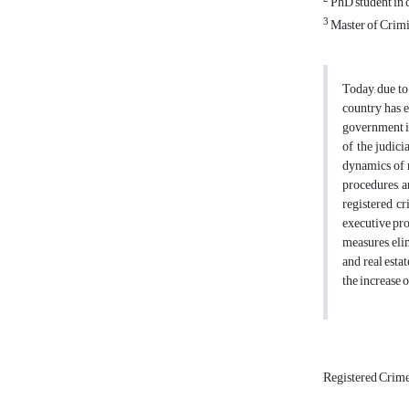
PhD student in 
3
Master of Crimi
Today, due to
country has e
government in
of the judici
dynamics of r
procedures, a
registered cr
executive pro
measures, eli
and real esta
the increase o
Registered Crim