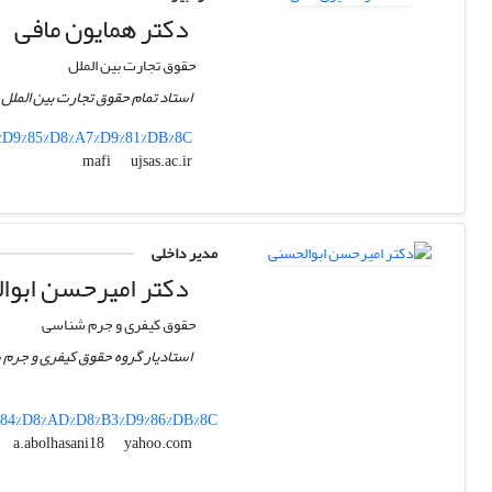
دکتر همایون مافی
حقوق تجارت بین الملل
استاد تمام حقوق تجارت بین الملل
-%D9%85%D8%A7%D9%81%DB%8C
ujsas.ac.ir
mafi
مدیر داخلی
دکتر امیرحسن ابوا
حقوق کیفری و جرم شناسی
استادیار گروه حقوق کیفری و جرم
9%84%D8%AD%D8%B3%D9%86%DB%8C
yahoo.com
a.abolhasani18