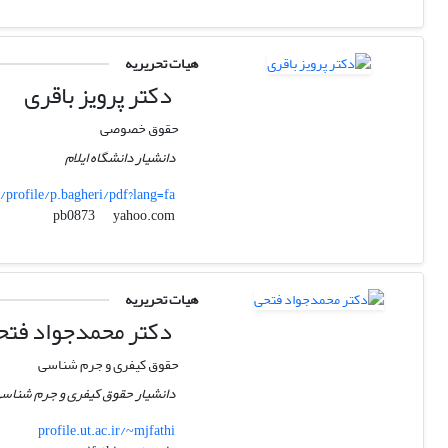
هیات تحریریه
دکتر پرویز باقری
حقوق خصوصی
دانشیار دانشگاه ایلام
r/profile/p.bagheri/pdf?lang=fa
yahoo.com
pb0873
هیات تحریریه
دکتر محمدجواد فتح
حقوق کیفری و جرم شناسی
دانشیار حقوق کیفری و جرم شناسی
profile.ut.ac.ir/~mjfathi