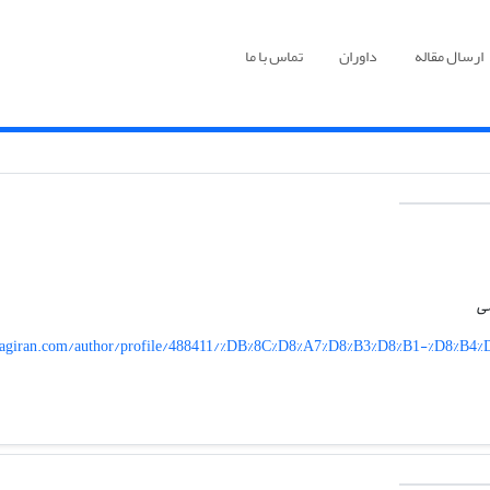
ارسال مقاله
داوران
تماس با ما
سی
giran.com/author/profile/488411/%DB%8C%D8%A7%D8%B3%D8%B1-%D8%B