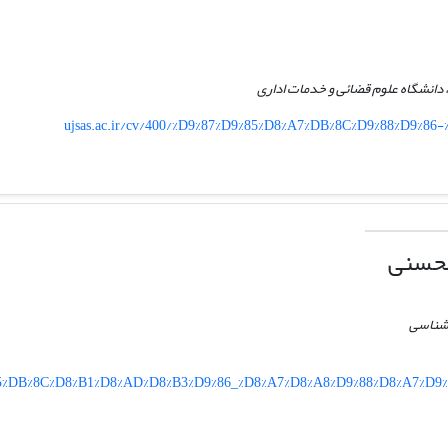
، دانشگاه علوم قضائی و خدمات اداری
ujsas.ac.ir/cv/400/%D9%87%D9%85%D8%A7%DB%8C%D9%88%D9%86
لحسنی
 شناسی
D9%85%DB%8C%D8%B1%D8%AD%D8%B3%D9%86_%D8%A7%D8%A8%D9%88%D8%A7%D