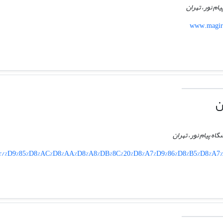
یام نور، تهران
www.magira
ن
گاه پیام نور، تهران
hor/%D9%85%D8%AC%D8%AA%D8%A8%DB%8C%20%D8%A7%D9%86%D8%B5%D8%A7