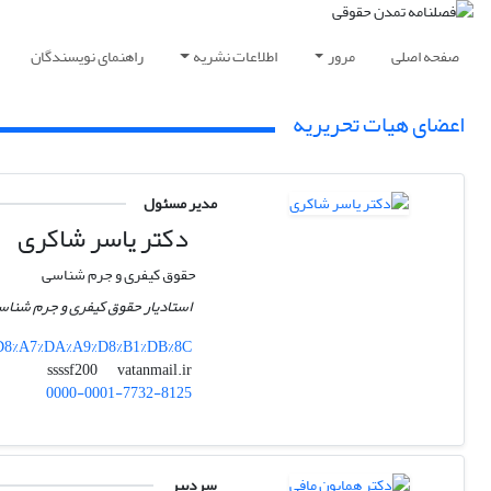
صفحه اصلی
مرور
اطلاعات نشریه
راهنمای نویسندگان
اعضای هیات تحریریه
مدیر مسئول
دکتر یاسر شاکری
حقوق کیفری و جرم شناسی
استادیار حقوق کیفری و جرم شنا
4%D8%A7%DA%A9%D8%B1%DB%8C
vatanmail.ir
ssssf200
0000-0001-7732-8125
سردبیر