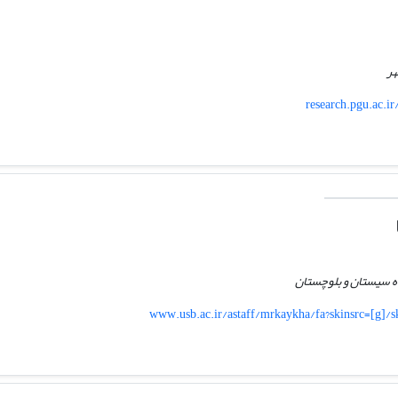
هر
research.pgu.ac.i
اه سیستان و بلوچستان
www.usb.ac.ir/astaff/mrkaykha/fa?skinsrc=[g]