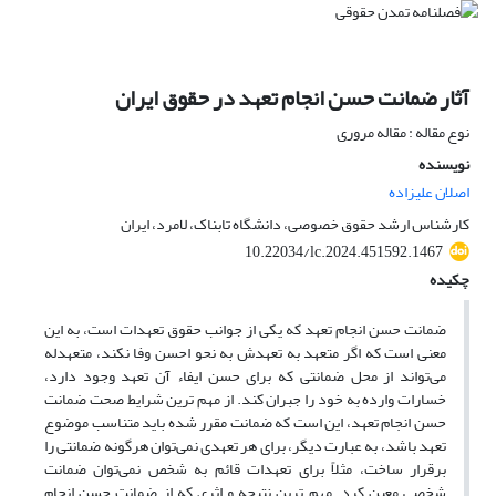
آثار ضمانت حسن انجام تعهد در حقوق ایران
نوع مقاله : مقاله مروری
نویسنده
اصلان علیزاده
کارشناس ارشد حقوق خصوصی، دانشگاه تابناک، لامرد، ایران
10.22034/lc.2024.451592.1467
چکیده
ضمانت حسن انجام تعهد که یکی از جوانب حقوق تعهدات است، به این
معنی است که اگر متعهد به تعهدش به نحو احسن وفا نکند، متعهدله
می‌تواند از محل ضمانتی که برای حسن ایفاء آن تعهد وجود دارد،
خسارات وارده به خود را جبران کند. از مهم ترین شرایط صحت ضمانت
حسن انجام تعهد، این است که ضمانت مقرر شده باید متناسب موضوع
تعهد باشد،‌ به عبارت دیگر، برای هر تعهدی نمی‌توان هرگونه ضمانتی را
برقرار ساخت، مثلاً برای تعهدات قائم به شخص نمی‌توان ضمانت
شخصی معین کرد. مهم ترین نتیجه و اثری که از ضمانت حسن انجام