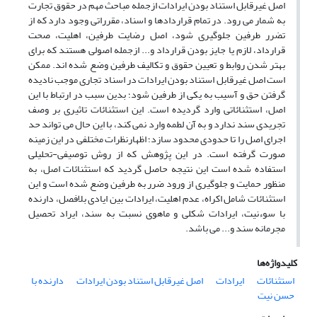
اصل غیرقابل استناد بودن ایرادات ازجمله مباحث مهم در حقوق تجارت
به شمار می رود. در تمام قراردادها و اسناد، مقرراتی وجود دارد که از
تضرر طرفین جلوگیری شود، اصل رضایت طرفین، اهلیت، صحت
قرارداد، لازم یا جایز بودن قرارداد و... ازجمله اصولی هستند که برای
بهتر شدن روابط و تعیین حقوق و تکالیف طرفین وضع شده‌ اند. ممکن
است اصل غیرقابل استناد بودن ایرادات در اسناد تجاری موجب نادیده
گرفتن حق و آسیب به یکی از طرفین شود؛ بدین سبب در ارتباط با این
اصل، استثنائاتی وارد گردیده است. این استثنائات تاثیری بر وصف
تجریدی سند ندارد و به آن لطمه وارد نمی کند، با این حال می تواند حد
اجرای اصل را تا حدودی محدود سازد؛ اظهارنظرات مختلفی در این زمینه
صورت گرفته است. در این پژوهش که از روش توصیفی-تحلیلی
استفاده شده است این نتیجه حاصل گردید که استثنائات اصل، به
منظور حمایت و جلوگیری از ورود ضرر به طرفین وضع شده است و این
استثنائات شامل اکراه، عدم اهلیت، ایرادات بین ایادی بلافصل، دارنده
با سوءنیت، ایرادات شکلی و ماهوی نسبت به سند، ایراد تحصیل
مجرمانه سند و... می باشد.
کلیدواژه‌ها
استثنائات
ایرادات
اصل غیرقابل استناد بودن ایرادات
دارنده با
حسن نیت