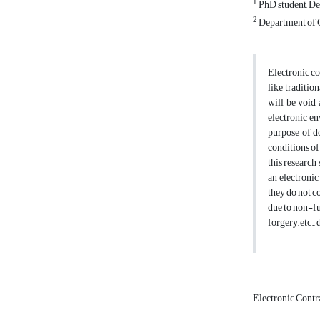
1
PhD student, De
2
Department of C
Electronic co
like tradition
will be void 
electronic en
purpose of do
conditions of
this research
an electronic
they do not c
due to non-fu
forgery, etc.,
Electronic Contr