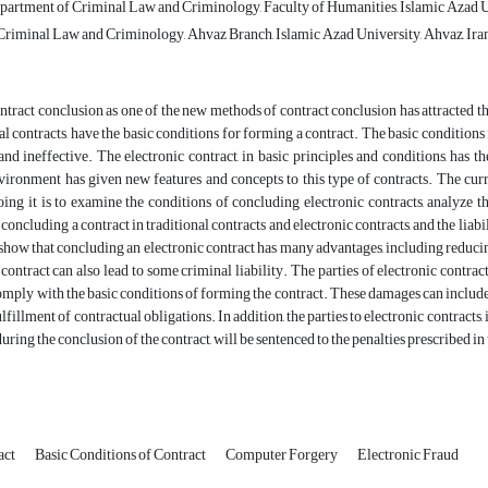
partment of Criminal Law and Criminology, Faculty of Humanities, Islamic Azad 
riminal Law and Criminology, Ahvaz Branch, Islamic Azad University, Ahvaz, Ira
ntract conclusion as one of the new methods of contract conclusion has attracted the
al contracts, have the basic conditions for forming a contract. The basic conditions f
and ineffective. The electronic contract, in basic principles and conditions, has th
vironment has given new features and concepts to this type of contracts. The curr
ing it is to examine the conditions of concluding electronic contracts, analyze t
 concluding a contract in traditional contracts and electronic contracts, and the liab
 show that concluding an electronic contract has many advantages, including reducing
 contract can also lead to some criminal liability. The parties of electronic contra
omply with the basic conditions of forming the contract. These damages can include 
lfillment of contractual obligations. In addition, the parties to electronic contrac
 during the conclusion of the contract, will be sentenced to the penalties prescribed 
act
Basic Conditions of Contract
Computer Forgery
Electronic Fraud