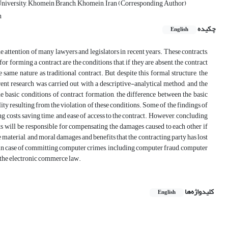
University, Khomein Branch, Khomein, Iran (Corresponding Author)
n
چکیده
English
 attention of many lawyers and legislators in recent years. These contracts,
or forming a contract are the conditions that, if they are absent, the contract
e same nature as traditional contract. But despite this formal structure, the
ent research was carried out with a descriptive-analytical method, and the
he basic conditions of contract formation, the difference between the basic
ility resulting from the violation of these conditions. Some of the findings of
 costs, saving time, and ease of access to the contract. However, concluding
cts will be responsible for compensating the damages caused to each other if
material, and moral damages and benefits that the contracting party has lost
ts, in case of committing computer crimes, including computer fraud, computer
in the electronic commerce law.
کلیدواژه‌ها
English