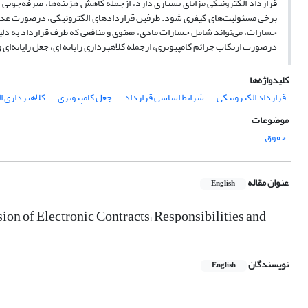
قرارداد الکترونیکی مزایای بسیاری دارد، ازجمله کاهش هزینه‌ها، صرفه‌جویی در
برخی مسئولیت‌های کیفری شود. طرفین قراردادهای الکترونیکی، درصورت عدم
خسارات، می‌تواند شامل خسارات مادی، معنوی و منافعی که طرف قرارداد به دلی
درصورت ارتکاب جرائم کامپیوتری، ازجمله کلاهبرداری رایانه ای، جعل رایانه‌ای 
کلیدواژه‌ها
قرارداد الکترونیکی
شرایط اساسی قرارداد
جعل کامپیوتری
کلاهبرداری ا
موضوعات
حقوق
عنوان مقاله
English
ion of Electronic Contracts; Responsibilities and
نویسندگان
English