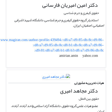
دکتر امین امیریان فارسانی
حقوق کیفری و جرم شناسی
استادیار گروه حقوق کیفری و جرم شناسی، دانشگاه شهید اشرفی
اصفهانی، اصفهان، ایران.
www.magiran.com/author/profile/439494/%d8%a7%d9%85%db%8c%d9%86-
%d8%a7%d9%85%db%8c%d8%b1%db%8c%d8%a7%d9%86-
%d9%81%d8%a7%d8%b1%d8%b3%d8%a7%d9%86%db%8c
yahoo.com
amirian.amin
هیات تحریریه مشورتی
دکتر مجاهد امیری
حقوق بین الملل
عضو هیات علمی گروه حقوق، دانشگاه آزاد اسلامی واحد آباده، آباده،
ایران