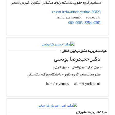
استادیار گروه حقوق، دانشگاه رئوف دنگتاش، نیکوزیا، قبرس شمالی
ensani.ir/fa/article/author/30823
rdu.edu.tr
hamidreza.monibi
000-0003-3254-0362
هیات تحریریه مشورتی (بین المللی)
دکتر حمیدرضا یونسی
حقوق تجارت بین الملل- حقوق انرژی
عضو هیات علمی گروه حقوق- دانشگاه یورک- انگلستان
alumni.york.ac.uk
hamid.r.younesi
هیات تحریریه مشورتی