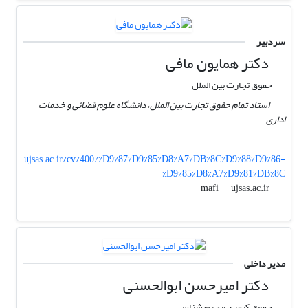
سردبیر
دکتر همایون مافی
حقوق تجارت بین الملل
استاد تمام حقوق تجارت بین الملل، دانشگاه علوم قضائی و خدمات
اداری
ujsas.ac.ir/cv/400/%D9%87%D9%85%D8%A7%DB%8C%D9%88%D9%86-
%D9%85%D8%A7%D9%81%DB%8C
ujsas.ac.ir
mafi
مدیر داخلی
دکتر امیرحسن ابوالحسنی
حقوق کیفری و جرم شناسی