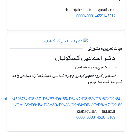
gmail.com
dr.mojahedamiri
0000-0001-6591-7512
هیات تحریریه مشورتی
دکتر اسماعیل کشکولیان
حقوق کیفری و جرم شناسی
استادیار گروه حقوق کیفری و جرم شناسی، دانشگاه آزاد اسلامی واحد،
شهرضا، شهرضا، ایران
/profile/452673/%D8%A7%D8%B3%D9%85%D8%A7%D8%B9%DB%8C%D9%84-
%DA%A9%D8%B4%DA%A9%D9%88%D9%84%DB%8C%D8%A7%D9%86
iau.ac.ir
kashkoulian
0000-0003-4530-5409