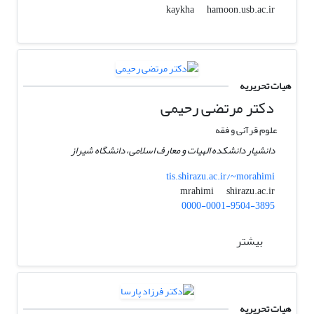
hamoon.usb.ac.ir
kaykha
هیات تحریریه
دکتر مرتضی رحیمی
علوم قرآنی و فقه
دانشیار دانشکده الهیات و معارف اسلامی، دانشگاه شیراز
tis.shirazu.ac.ir/~morahimi
shirazu.ac.ir
mrahimi
0000-0001-9504-3895
بیشتر
هیات تحریریه