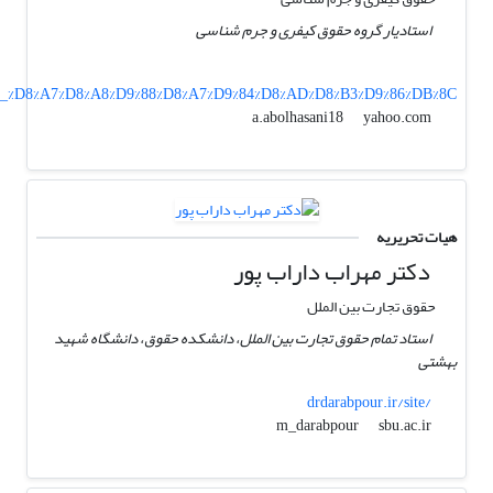
استادیار گروه حقوق کیفری و جرم شناسی
%86_%D8%A7%D8%A8%D9%88%D8%A7%D9%84%D8%AD%D8%B3%D9%86%DB%8C
yahoo.com
a.abolhasani18
هیات تحریریه
دکتر مهراب داراب پور
حقوق تجارت بین الملل
استاد تمام حقوق تجارت بین الملل، دانشکده حقوق، دانشگاه شهید
بهشتی
drdarabpour.ir/site/
sbu.ac.ir
m_darabpour