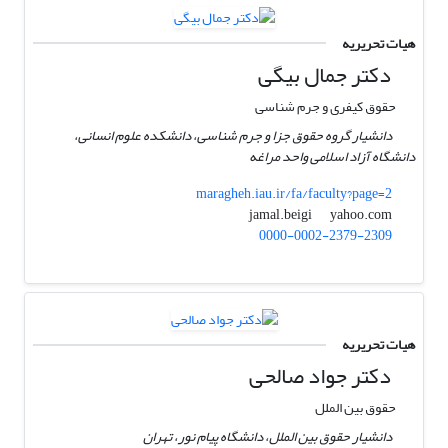
هیات تحریریه
دکتر جمال بیگی
حقوق کیفری و جرم شناسی
دانشیار گروه حقوق جزا و جرم شناسی، دانشکده علوم انسانی،
دانشگاه آزاد اسلامی واحد مراغه
maragheh.iau.ir/fa/faculty?page=2
yahoo.com
jamal.beigi
0000-0002-2379-2309
هیات تحریریه
دکتر جواد صالحی
حقوق بین الملل
دانشیار حقوق بین الملل، دانشگاه پیام نور، تهران