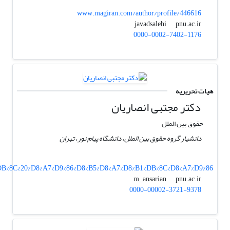
www.magiran.com/author/profile/446616
pnu.ac.ir
javadsalehi
0000-0002-7402-1176
هیات تحریریه
دکتر مجتبی انصاریان
حقوق بین الملل
دانشیار گروه حقوق بین الملل، دانشگاه پیام نور، تهران
%DB%8C%20%D8%A7%D9%86%D8%B5%D8%A7%D8%B1%DB%8C%D8%A7%D9%86
pnu.ac.ir
m_ansarian
0000-00002-3721-9378