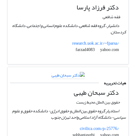
دکتر فرزاد پارسا
فقه شافعی
دانشیار، گروه فقه شافعی، دانشکده علوم انسانی و اجتماعی، دانشگاه
کردستان.
research.uok.ac.ir/~fparsa/
yahoo.com
farzad4083
هیات تحریریه
دکتر سبحان طیبی
حقوق بین الملل محیط زیست
استادیار گروه حقوق بین الملل و حقوق انرژی- دانشکده حقوق و علوم
سیاسی- دانشگاه آزاد اسلامی واحد تهران جنوب
civilica.com/p/25776/
yahoo.com
sobhantayebi