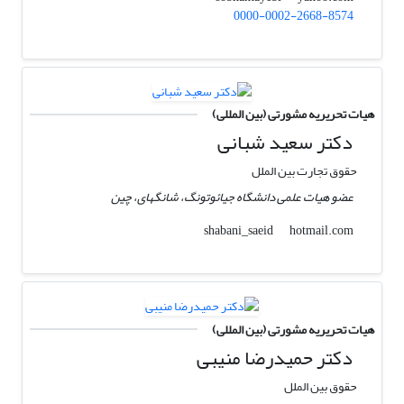
0000-0002-2668-8574
هیات تحریریه مشورتی (بین المللی)
دکتر سعید شبانی
حقوق تجارت بین الملل
عضو هیات علمی دانشگاه جیائوتونگ، شانگهای، چین
hotmail.com
shabani_saeid
هیات تحریریه مشورتی (بین المللی)
دکتر حمیدرضا منیبی
حقوق بین الملل