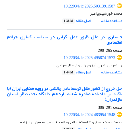
10.22034/lc.2025.503139.1587
محمد خورشیدی اطهر
مشاهده مقاله
اصل مقاله
1.38 M
جستاری در علل ظهور عمل گرایی در سیاست کیفری جرائم
اقتصادی
صفحه
265-290
10.22034/lc.2025.495874.1573
رستم علی اکبری، آرزو چراغی، ارسلان مرادی
مشاهده مقاله
اصل مقاله
1.44 M
حق خروج از کشور طفل توسط مادر چالشی در رویه قضایی ایران (با
تاکید بر دادنامه صادره شعبه یازدهم دادگاه تجدیدنظر استان
مازندران)
صفحه
291-306
10.22034/lc.2024.483954.1548
محمدسعید حسینی، شایسته صالحی، ناهید قاسمی، محسن مهدیزاده