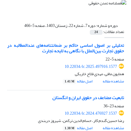
دوره و شماره:
دوره 7، شماره 22، زمستان 1403، صفحه 5-466
تعداد مقالات:
24
تحلیلی بر اصول اساسی حاکم بر ضمانتنامه‌‌های عندالمطالبه در
حقوق تجارت بین‌الملل با نگاهی به لایحه تجارت
صفحه
5-22
10.22034/lc.2025.497916.1577
همایون مافی، مهدی فلاح خاریکی
مشاهده مقاله
اصل مقاله
1.41 M
تابعیت مضاعف در حقوق ایران و انگستان
صفحه
23-36
10.22034/lc.2024.476927.1537
رضا حسین گندم کار، حسام الدین ترکمن، شهروز دربندی
مشاهده مقاله
اصل مقاله
1.38 M