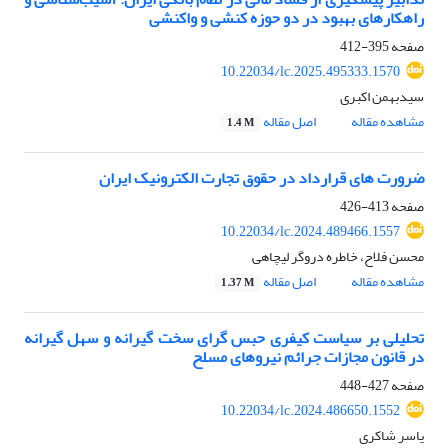
راهکارهای بهبود در دو حوزه کنشی و واکنشی
صفحه
395-412
10.22034/lc.2025.495333.1570
سیدبهمن اکبری
مشاهده مقاله
اصل مقاله
1.4 M
ضرورت های قرارداد در حقوق تجارت الکترونیک ایران
صفحه
413-426
10.22034/lc.2024.489466.1557
محسن فلاح، خاطره دروگر لیچاهی
مشاهده مقاله
اصل مقاله
1.37 M
تحلیلی بر سیاست کیفری حبس گرای سخت گیرانه و سهل گیرانه
در قانون مجازات جرائم نیروهای مسلح
صفحه
427-448
10.22034/lc.2024.486650.1552
یاسر شاکری