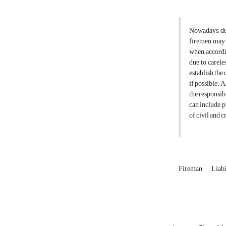
Nowadays, due
firemen may c
when, accordin
due to carele
establish the
if possible. A
the responsibi
can include ph
of civil and c
Fireman
Liabi