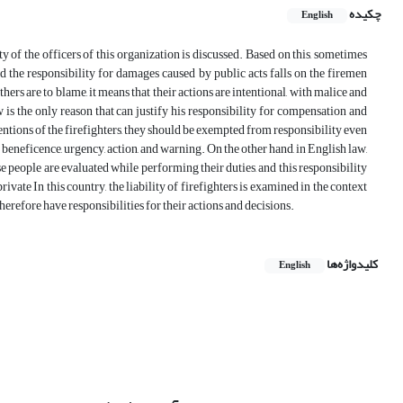
چکیده
English
y of the officers of this organization is discussed. Based on this, sometimes
 the responsibility for damages caused by public acts falls on the firemen
hers are to blame, it means that their actions are intentional, with malice and
w is the only reason that can justify his responsibility for compensation and
entions of the firefighters, they should be exempted from responsibility even
as beneficence, urgency, action, and warning. On the other hand, in English law,
hese people are evaluated while performing their duties, and this responsibility
ivate In this country, the liability of firefighters is examined in the context
 therefore have responsibilities for their actions and decisions.
کلیدواژه‌ها
English