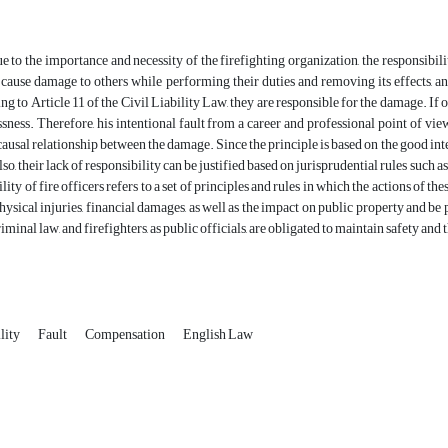
 to the importance and necessity of the firefighting organization, the responsibilit
ause damage to others while performing their duties and removing its effects, and
g to Article 11 of the Civil Liability Law, they are responsible for the damage. If ot
ssness. Therefore, his intentional fault from a career and professional point of vie
 causal relationship between the damage. Since the principle is based on the good int
lso, their lack of responsibility can be justified based on jurisprudential rules such 
lity of fire officers refers to a set of principles and rules in which the actions of t
ysical injuries, financial damages, as well as the impact on public property and be pr
riminal law, and firefighters, as public officials, are obligated to maintain safety and
lity
Fault
Compensation
English Law