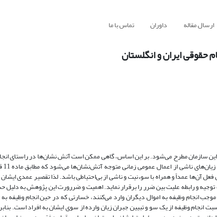
ارسال مقاله
داوران
تماس با ما
 حقوقی ایران و انگلستان
ین سازمان مطرح می‌شود. بر این اساس، گاهی
ممکن
است
آتش
نشان‌ها
در
راستای
انجا
زیان‌های
ناشی
از
اعمال عمومی
زمانی
متوجه
آتش‌نشان‌ها
می‌شود که مطابق
ما
فعل
آن‌ها
عمداً
و
همراه
با
سوءنیت
و
ناشی از بی‌احتیاطی
باشد. لذا تقصیر عمدی ایشان ا
ت توجیه و رابطه علیت بین ضرر را برقرار نماید. اهمیت و ضررورت این پژوهش به دلیل
موجب
انجام
وظیفه
به
اموال
دیگران
وارد
می‌کنند،
خسارتی
که
در
حین
انجام وظیفه
به
بت انجام
وظیفه از یک سو و تبیین جبران زیان وارده از سوی ایشان به افراد است. بنابرا