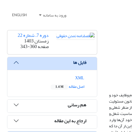
ورود به سامانه
ENGLISH
دوره 7، شماره 22
زمستان 1403
صفحه
343-360
فایل ها
XML
اصل مقاله
1.4 M
م وظایف
خود
و
ده 11 قانون مسئولیت
هم رسانی
ز منظر شغلی و
 حساسیت شغل و
خود
آن‌ها
وارد
ارجاع به این مقاله
ین از
آن جا که