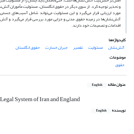
اصل
بر
حسن‌نیت
آتش
نشان‌ها
است، حتی‌الامکان باید
ایشان
را
از مسئولیت مبر
و تحذیر توجیه کرد. از سوی دیگر در حقوق انگلستان، مسئولیت مأموران آتش‌نشا
مورد ارزیابی قرار می‌گیرد و این مسئولیت می‌تواند شامل آسیب‌های جسم
آتش‌نشان‌ها در زمینه حقوق مدنی و جزایی مورد بررسی قرار می‌گیرد و آتش‌
اقدامات و تصمیمات خود دارند.
کلیدواژه‌ها
آتش‌نشان
مسئولیت
تقصیر
جبران خسارت
حقوق انگلستان
موضوعات
حقوق
عنوان مقاله
English
e Legal System of Iran and England
نویسنده
English