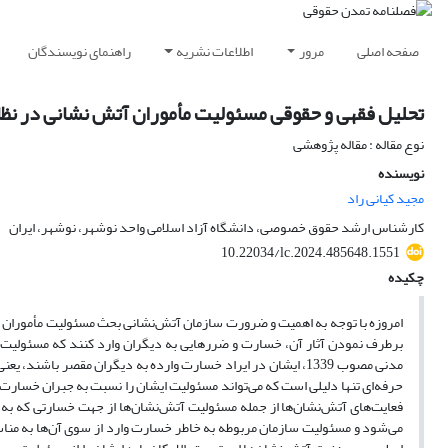
صفحه اصلی
مرور
اطلاعات نشریه
راهنمای نویسندگان
تحلیل فقهی و حقوقی مسئولیت مأموران آتش نشانی در نظام
نوع مقاله : مقاله پژوهشی
نویسنده
مجید کیانی راد
کارشناس ارشد حقوق خصوصی، دانشگاه آزاد اسلامی واحد نوشهر، نوشهر، ایران
10.22034/lc.2024.485648.1551
چکیده
امروزه با توجه به اهمیت
و
ضرورت
سازمان
آتش‌نشانی
بحث
مسئولیت مأموران ا
برطرف نمودن
آثار
آن، خسارت
و
ضررهایی
به
دیگران
وارد
کنند که مسئولیت
مدنی مصوب 1339،
ایشان
در ایراد
خسارت
وارده
به
دیگران
مقصر
باشند، یعنی
حرفه‌ای تنها دلیلی است که می‌تواند مسئولیت ایشان را نسبت به جبران خسار
فعایت‌های آتش‌نشان‌ها از جمله مسئولیت
آتش‌نشان‌ها
از
جهت
خسارتی
که
به
می‌شود
و
مسئولیت
سازمان
مربوطه
به
خاطر
خسارت
وارد
از
سوی
آن‌ها
به
مناس