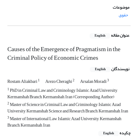
موضوعات
حقوق
عنوان مقاله
English
Causes of the Emergence of Pragmatism in the
Criminal Policy of Economic Crimes
نویسندگان
English
1
2
3
Rostam Aliakbari
Arezo Cheraghi
Arsalan Moradi
1
PhD in Criminal Law and Criminology, Islamic Azad University,
Kermanshah Branch, Kermanshah, Iran (Corresponding Author)
2
Master of Science in Criminal Law and Criminology, Islamic Azad
University, Kermanshah Science and Research Branch, Kermanshah, Iran
3
Master of International Law, Islamic Azad University, Kermanshah
Branch, Kermanshah, Iran
چکیده
English