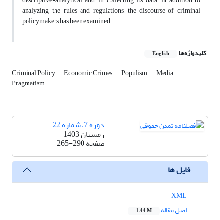
descriptive-analytical and in collecting its data, in addition to
analyzing the rules and regulations, the discourse of criminal
policymakers has been examined.
کلیدواژه‌ها
English
Criminal Policy
Economic Crimes
Populism
Media
Pragmatism
دوره 7، شماره 22
زمستان 1403
صفحه
265-290
فایل ها
XML
اصل مقاله
1.44 M