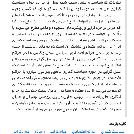
نظریات کارشناسی و علمی سبب شده عمل گرایی به حوزه سیاست
کیفری جرائم اقتصادی نفوذ پیدا کند. به گونه ای که کسب وجهه
سیاسی توسط متولیان دولتی در نزد افکار عمومی از جمله اهداف اصلی
آن ها در مبارزه با جرائم اقتصادی تلقی می شود. سیاست های عمل گرا
که در برابر خردگرایی و رویکردهای سنجیده و علمی مطرح می شوند با
تأکید بر خواست مردم و مقتضیات روز جامعه، در برابر مسائل و
مشکلات راهکارهایی مقطعی اتخاذ می نمایند. بررسی سیاست کیفری
ایران در جرائم اقتصادی نشانگر آن است که به دلایل مختلف از جمله
رسانه ای شدن جرائم اقتصادی، سیاسی شدن واکنش ها در جرائم
مزبور، ضعف آگاهی عمومی و اقتصاد دولتی، عمل گرایی به حوزه جرائم
اقتصادی نفوذ پیدا کرده است. یافته های پژوهش نشانگر آن است که
عمل گرایی در حوزه سیاست گذاری ماهوی پیرامون مبارزه با جرائم
اقتصادی در جرم انگاری های مبتنی بر رویدادهای پیش آمده، تعیین
ضمانت اجراهای کیفری با توجه به مقتضیات روز جامعه، قانونگذاری
توسط نهادی غیر از قوه مقننه و مبنا قرار دادن امنیت حکومت در جرم
انگاری تجلی یافته است. روش تحقیق در این پژوهش توصیفی و تحلیلی
است و در گردآوری داده های آن علاوه بر تجزیه و تحلیل قوانین و
مقررات، گفتمان سیاستگذاران کیفری مورد بررسی قرار گرفته است.
کلیدواژه‌ها
سیاست کیفری
جرائم اقتصادی
عوام گرایی
رسانه
عمل گرایی