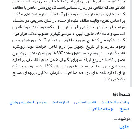
جایگاه و شناسایی قلمرو اجرایی اجازه ­نامه ­های مبتنی بر صلاحیت­ های
اضافی محاکم نظامی در زمان، مسائلی است که پژوهش حاضر با مطالعه
کتابخانه ­ای، عهده ­دار توصیف و تحلیل آن است. اجازه نامه ­های مذکور
بر اساس نظریه ولایت مطلقه فقیه از جمله در شان تشریعی در سلسله
مراتب قوانین در جایگاهی فراتر از اصل یکصدوهفتادودوم قانون
اساسی و ماده 597 قانون آیین دادرسی کیفری مصوب 1392 قرار می­
گیرد به گونه ­ای که هیچ ضرورت قانونی بر انتشار آن در روزنامه رسمی
وجود ندارد و از تاریخ تجویز نیز لازم الاجرا خواهد بود. رویکرد
قانونگذار نیز در وضع تبصره اول ماده 597 قانون آیین دادرسی کیفری
مصوب 1392 در رفع ایراد شورای نگهبان ضمن عدم دلالت آن بر اجازه
نامه ­­های پس از تاریخ تصویب قانون در سال 1392 به وضوح بر جایگاه
والای اجازه نامه ­های توسعه صلاحیت سازمان قضایی نیروهای مسلح
تاکید می­ کند.
کلیدواژه‌ها
ولایت مطلقه فقیه
قانون اساسی
اجازه نامه
سازمان قضایی نیروهای
مسلح
توسعه صلاحیت
موضوعات
حقوق