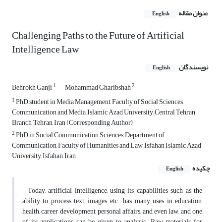
عنوان مقاله
English
Challenging Paths to the Future of Artificial
Intelligence Law
نویسندگان
English
1
2
Behrokh Ganji
Mohammad Gharibshah
1
PhD student in Media Management, Faculty of Social Sciences,
Communication and Media, Islamic Azad University, Central Tehran
Branch, Tehran, Iran (Corresponding Author)
2
PhD in Social Communication Sciences, Department of
Communication, Faculty of Humanities and Law, Isfahan Islamic Azad
University, Isfahan, Iran
چکیده
English
Today, artificial intelligence, using its capabilities such as the
ability to process text, images, etc., has many uses in education,
health, career development, personal affairs, and even law, and one
of its applications can be given to analysis. Raw materials for