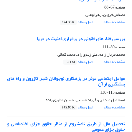
صفحه
67-88
مصطفی فروتن، زهرا وهبی
مشاهده مقاله
اصل مقاله
974.33 K
بررسی خلاء های قانونی در برقراری امنیت در دریا
صفحه
89-111
محمد قربان زاده، علی زندی راد، محمد کمالی
مشاهده مقاله
اصل مقاله
1.01 M
عوامل اجتماعی موثر در بزهکاری نوجوانان شهر کازرون و راه های
پیشگیری از آن
صفحه
113-130
اسماعیل عبدالهی، فرزاد حسینی، یاسین مطهری زاده
مشاهده مقاله
اصل مقاله
945.95 K
تحصیل مال از طریق نامشروع از منظر حقوق جزای اختصاصی و
حقوق جزای عمومی