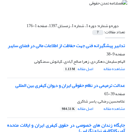
دوره و شماره:
دوره 1، شماره 1، زمستان 1397، صفحه 1-176
تعداد مقالات:
7
تدابیر پیشگیرانه فنی جهت حفاظت از اطلاعات مالی در فضای سایبر
صفحه
9-38
الهام سلیمان دهکردی، زهرا صالح آبادی، کیانوش سمنگوئی
مشاهده مقاله
اصل مقاله
1.13 M
عدالت ترمیمی در نظام حقوقی ایران و دیوان کیفری بین المللی
صفحه
39-65
غلامحسین رضائی، یاسر شاکری
مشاهده مقاله
اصل مقاله
984.51 K
جایگاه زندان های خصوصی در حقوق کیفری ایران و ایالات متحده
آمریکا(کالیفرنیا و تگزاس)