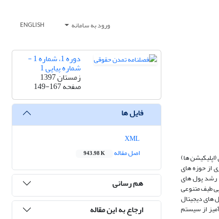
ورود به سامانه
ENGLISH
دوره 1، شماره 1 -
شماره پیاپی 1
زمستان 1397
صفحه
149-167
فایل ها
XML
اصل مقاله
943.98 K
(اپلیکیشن ­ها)
ی از حوزه ­های
 رشد پول ­های
هم رسانی
یی طیف متنوعی
ل­ های دیجیتال
ارجاع به این مقاله
ی مرتبط با آن، در حال حاضر با مسائل مهم مربوط به انطباق با قانون مواجه هستند. شناخت این الزامات قانونی موجود و بالقوه برای استفاده موفقیت‎ آمیز از سیستم‌