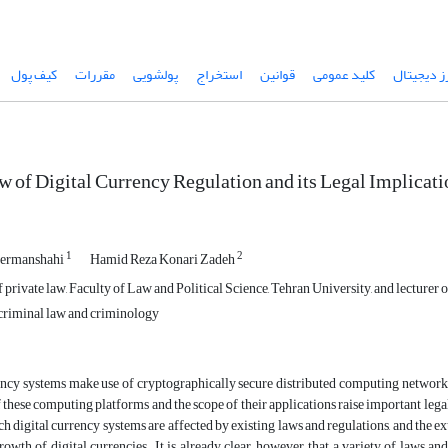
ز دیجیتال
کلید عمومی
قوانین
استخراج
پولشویی
مقررات
کیف پول
 of Digital Currency Regulation and its Legal Implicati
1
2
Kermanshahi
Hamid Reza Konari Zadeh
 private law, Faculty of Law and Political Science, Tehran University, and lecture
criminal law and criminology
ency systems make use of cryptographically secure distributed computing network
 these computing platforms and the scope of their applications raise important leg
ch digital currency systems are affected by existing laws and regulations, and the e
rowth of digital currencies. It is already clear, however, that a variety of laws and