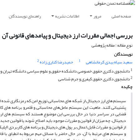
صفحه اصلی
مرور
اطلاعات نشریه
راهنمای نویسندگان
بررسی اجمالی مقررات ارز دیجیتال و پیامدهای قانونی آن
نوع مقاله : مقاله پژوهشی
نویسندگان
2
1
سعید سیاه بیدی کرمانشاهی
حمیدرضا کناری زاده
1
دانشجوی دکتری حقوق خصوصی دانشکده حقوق و علوم سیاسی دانشگاه تهران و
2
دانشجوی دکتری حقوق کیفری و جرم شناسی
چکیده
سیستم­ های ارز دیجیتال از شبکه ­های محاسباتی توزیع امن که رمزنگاری شده ­اند 
پشتیبانی کنند. ماهیت این سیستم‌ عامل‌های محاسباتی و قلمرو برنامه­ های کار
قضایی در سراسر دنیا در حال بررسی این موضوع هستند که سیستم ­های ارز د
دیجیتال، چه میزان از قوانین و مقررات موجود باید اصلاح شوند یا قوانین جدید
از قوانین و مقررات قابل اعمال بر پول­ های دیجیتال و برنامه ­های کاربردی (اپ