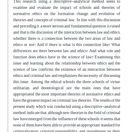
This research, using a descriptive-analytical method, seeks to
examine and evaluate the impact of schools and theories of
normative ethics on the formation, change, and evolution of
theories and concepts of criminal law. In line with this discussion
and preceding it, a more serious and fundamental question is raised,
and that is the discussion of the interaction between law and ethics;
whether there is a connection between the two areas of law and
ethics or not? And if there is, what is this connection like? What
differences are there between law and ethics? And what role and
function does ethics have in the science of law? Examining this
issue and learning about the relationship between ethics and the
science of law confirms the existence of an interaction between
ethics and criminal law and emphasizes the necessity of discussing
this issue. Among the ethical schools, the three schools of virtue,
utilitarian, and deontological are the main ones that have
appropriated the most important theories of normative ethics and
have the greatest impact on criminal law theories. The results of the
present study, which was conducted using a descriptive-analytical
method, indicate that, although new theories in the field of criminal
law have emerged from the influence of these schools, it seems that
none of them have been able to provide an appropriate standard for
criminalization, criminal responsibility, and punishment on their