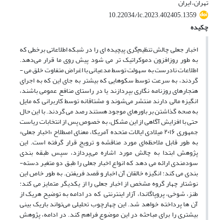
تهران، ایران
10.22034/lc.2023.402405.1359
چکیده
اخبار جعلی
چالش تنظیم‌گری پیچیده­ ای را در شبکه اطلاعاتی برخطی که
به طور روزافزون دموکراتیک­ تر می­ شود پیش روی ما قرار می‌دهد.
اطلاعات نادرست به سهولت توسط مدعیانی با اغراض متفاوت خلق می ­
گردند، به سرعت توسط سکوهایی که بیشتر به جای این که به اجرای
هنجارهای روزنامه­ ‌نگاری بپردازند یا در راستای منافع عمومی باشند،
انگیزه مالی دارند منتشر می‌شوند و مشتاقانه توسط کاربرانی که مایل
به صحه گذاشتن بر باورهای موجود هستند رصد می­ گردند. با این حال
حتی با افزایش آگاهی از این مشکل، به خصوص پس از انتخابات ریاست‌
جمهوری ۲۰۱۶ میلادی ایالات متحده آمریکا، معنای اصطلاح «اخبار جعلی»
به طور قابل ملاحظه‌ای مورد مناقشه و ترویج قرار گرفته ­است. این
پژوهش ابتدا به چالش مورد اشاره می‌پردازد، سپس طبقه ­­بندی
سودمندی ارائه می­ دهد که انواع اخبار جعلی
را طبق دو متغیر دسته­­
بندی می ­کند: انگیزه خالقان آن اخبار و قصد فریفتن. به طور خاص این
نوشتار چهار گروه مشخص از اخبار جعلی
را از یکدیگر متمایز می­ کند:
طنز، شوخی، پروپاگاندا، آزار اینترنتی که در ادامه به توضیح هریک از
آن­ ها پرداخته خواهد شد. این چهارچوب تحلیلی می‌تواند باریک بینی
بیشتری را برای مباحثه در این موضوع فراهم کند. در ادامه، پژوهش