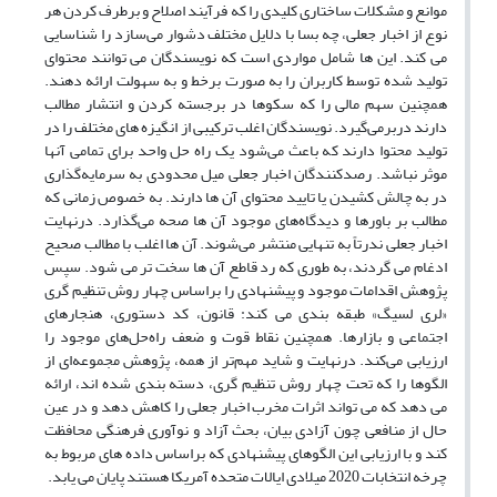
موانع و مشکلات ساختاری کلیدی را که فرآیند اصلاح و برطرف کردن هر
نوع از اخبار جعلی، چه بسا با دلایل مختلف دشوار می‌سازد را شناسایی
می­ کند. این ­ها شامل مواردی است که نویسندگان می ­توانند محتوای
تولید شده توسط کاربران را به صورت برخط و به سهولت ارائه دهند.
همچنین سهم مالی را که سکوها در برجسته کردن و انتشار مطالب
دارند دربرمی‌گیرد. نویسندگان اغلب ترکیبی از انگیزه ­های مختلف را در
تولید محتوا دارند که باعث می‌شود یک راه حل واحد برای تمامی آن­ها
موثر نباشد. رصدکنندگان اخبار جعلی
میل محدودی به سرمایه‌گذاری
در به چالش کشیدن یا تایید محتوای آن­ ها دارند. به خصوص زمانی که
مطالب بر باورها و دیدگاه‌های موجود آن­ ها صحه می‌گذارد. درنهایت
اخبار جعلی
ندرتاً به تنهایی منتشر می‌شوند. آن­ ها اغلب با مطالب صحیح
ادغام می­ گردند، به طوری که رد قاطع آن ­ها سخت ­تر می­ شود. سپس
پژوهش اقدامات موجود و پیشنهادی را براساس چهار روش تنظیم ­گری
«لری لسیگ» طبقه ­­بندی می­ کند: قانون، کد دستوری، هنجارهای
اجتماعی و بازارها. همچنین نقاط قوت و ضعف­ راه‌حل‌های موجود را
ارزیابی می‌کند. درنهایت و شاید مهم‌تر از همه، پژوهش مجموعه‌ای از
الگوها را که تحت چهار روش تنظیم ­گری، دسته­­ بندی شده اند، ارائه
می ­دهد که می­ تواند اثرات مخرب اخبار جعلی
را کاهش دهد و در عین
حال از منافعی چون آزادی بیان، بحث آزاد و نوآوری فرهنگی محافظت
کند و با ارزیابی این الگوهای پیشنهادی که براساس داده­ های مربوط به
چرخه انتخابات 2020 میلادی ایالات متحده آمریکا هستند پایان می­ یابد.