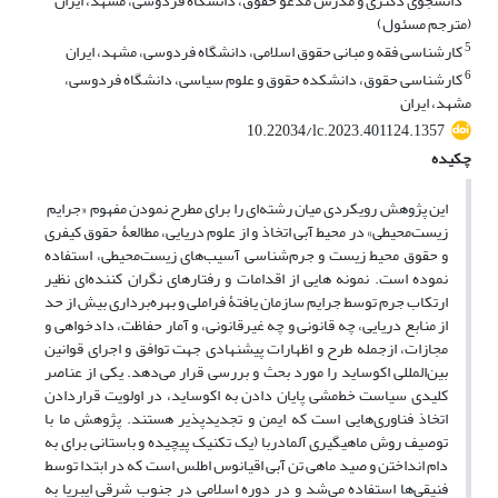
دانشجوی دکتری و مدرس مدعو حقوق، دانشگاه فردوسی، مشهد، ایران
(مترجم مسئول)
5
کارشناسی فقه و مبانی حقوق اسلامی، دانشگاه فردوسی، مشهد، ایران
6
کارشناسی حقوق، دانشکده حقوق و علوم سیاسی، دانشگاه فردوسی،
مشهد، ایران
10.22034/lc.2023.401124.1357
چکیده
این پژوهش رویکردی میان رشته‌ای را برای مطرح نمودن مفهوم «جرایم
زیست‌محیطی» در محیط آبی اتخاذ و از علوم دریایی، مطالعۀ حقوق کیفری
و حقوق محیط زیست و جرم‌شناسی آسیب‌های زیست‌محیطی، استفاده
نموده است. نمونه هایی از اقدامات و رفتارهای نگران کننده‌ای نظیر
ارتکاب جرم توسط جرایم سازمان یافتۀ فراملی و بهره‌برداری بیش از حد
از منابع دریایی، چه قانونی و چه غیرقانونی، و آمار حفاظت، دادخواهی و
مجازات، ازجمله طرح و اظهارات پیشنهادی جهت توافق و اجرای قوانین
بین‌المللی اکوساید را مورد بحث و بررسی قرار می‌دهد. یکی از عناصر
کلیدی سیاست خط‌مشی پایان دادن به اکوساید، در اولویت قراردادن
اتخاذ فناوری‌هایی است که ایمن و تجدیدپذیر هستند. پژوهش ما با
توصیف روش ماهیگیری آلمادربا (یک تکنیک پیچیده و باستانی برای به
دام انداختن و صید ماهی تن آبی اقیانوس اطلس است که در ابتدا توسط
فنیقی‌ها استفاده می‌شد و در دوره اسلامی در جنوب شرقی ایبریا به