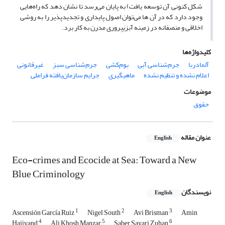
شکل کنونی آن توسعه یافت) به پایان می‌رسد تا نشان دهد که راه‌هایی
وجود دارد که در آن ها می‌توان اصول پایداری و تجدیدپذیر را به روشی
اخلاقی و منصفانه در زمینه آبزی­پروری مدرن به کار برد.
کلیدواژه‌ها
آلمادربا
جرم‌شناسی آبی
بوم‌کشی
جرم‌شناسی سبز
غیرقانونی
اعلام نشده و تنظیم نشده
ماهیگیری
جرایم سازمان‌یافته فراملی
موضوعات
حقوق
عنوان مقاله
English
Eco-crimes and Ecocide at Sea: Toward a New
Blue Criminology
نویسندگان
English
1
2
3
Ascensión García Ruiz
Nigel South
Avi Brisman
Amin
4
5
6
Hajivand
Ali Khosh Manzar
Saber Sayari Zuhan