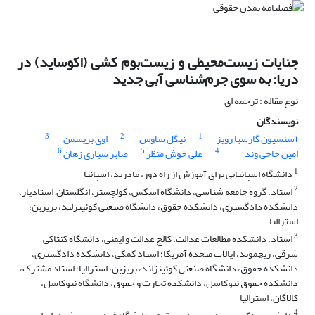
جنایات زیست‌محیطی و زیست‌بوم کشی (اکوساید) در
دریا: به سوی جرم‌شناسی آبی جدید
نوع مقاله : ترجمه ای
نویسندگان
3
2
1
آسنسیون گارسیا رویز
نیگل ساوس
اوی بریسمن
6
5
4
امین حاجی وند
علی خوش منظر
صابر سیاری زهان
1
دانشگاه اسپانیایی برای آموزش از راه دور، مادرید، اسپانیا
2
استاد، گروه جامعه شناسی، دانشگاه اسکس، کولچستر، انگلستان; استادیار،
دانشکده دادگستری، دانشکده حقوق، دانشگاه صنعتی کوئینزلند، بریزبن،
استرالیا
3
استاد، دانشکده مطالعات عدالت، کالج عدالت و ایمنی، دانشگاه کنتاکی
شرقی، ریچموند، ایالات متحده آمریکا؛ استاد کمکی، دانشکده دادگستری،
دانشکده حقوق، دانشگاه صنعتی کوئینزلند، بریزبن، استرالیا؛ استاد مشترک،
دانشکده حقوق نیوکاسل، دانشکده تجارت و حقوق، دانشگاه نیوکاسل،
کالاگان، استرالیا
4