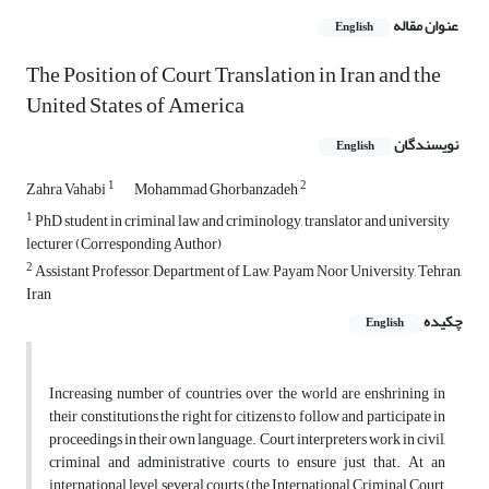
عنوان مقاله
English
The Position of Court Translation in Iran and the
United States of America
نویسندگان
English
1
2
Zahra Vahabi
Mohammad Ghorbanzadeh
1
PhD student in criminal law and criminology, translator and university
lecturer (Corresponding Author)
2
Assistant Professor, Department of Law, Payam Noor University, Tehran,
Iran
چکیده
English
Increasing number of countries over the world are enshrining in
their constitutions the right for citizens to follow and participate in
proceedings in their own language. Court interpreters work in civil,
criminal and administrative courts to ensure just that. At an
international level, several courts (the International Criminal Court,