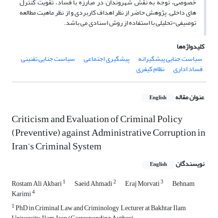
خصوصی، توجه به نقش شهروندان در مبارزه با فساد، تقویت کنترل
های داخلی. پژوهش حاضر از نظر اهداف کاربردی و از نظر ماهیت مطالعه
توصیفی-تحلیلی با استفاده از روش اسنادی می باشد.
کلیدواژه‌ها
سیاست جنایی پیشگیرانه
پیشگیری اجتماعی
سیاست جنایی تقنینی
فساد اداری
نظام کیفری
عنوان مقاله
English
Criticism and Evaluation of Criminal Policy
(Preventive) against Administrative Corruption in
Iran's Criminal System
نویسندگان
English
1
2
3
Rostam Ali Akbari
Saeid Ahmadi
Eraj Morvati
Behnam
4
Karimi
1
PhD in Criminal Law and Criminology, Lecturer at Bakhtar Ilam