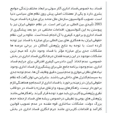
فساد، به خصوص فساد اداری،آثار سوئی بر ابعاد مختلف زندگی جوامع
بشری دارد و یکی از معضلات اصلی پیش روی نظام های سیاسی دنیا
است. تصویب کنوانسیون سازمان ملل متحد برای مبارزه با فساد مریدا
2003 تأییدی بین المللی بر این امر است. در نظام حقوقی ایران نیز با
پیوستن به این کنوانسیون، اقدامات مختلفی در دو بعد پیشگیری از
فساد اداری و برخورد کیفری با آن انجام شده است. علاوه بر این، نظام
حقوقی ایران به همکاری های بین المللی برای مبارزه با فساد نیز توجه
کرده است. با توجه به نتایج پژوهش کماکان در برخی عرصه ها
مشکلات جدی برای مبارزه مؤثر با فساد وجود دارد که مهم ترین
مشکلات موجود در این زمینه فقدان جرم انگاری فساد اداری در بخش
خصوصی، عدم اتخاذ آیین دادرسی کیفری افتراقی برای جرایم فساد
اداری، عدم وجود برنامه جامع ملی برای پیشگیری از فساد اداری، وجود
نهادهای نظارتی موازی و عدم تبیین دقیق وظایف آن ها، عدم توجه جدی
به سیستم کنترل های داخلی می باشند. بنابراین می توان گفت که نظام
حقوقی ایران در زمینه برخورد با فساد اداری از انسجام و هماهنگی لازم
برخوردار نیست. راهکارهای بهبود و ارتقای مبارزه با فساد در دو قالب
نظری پژوهشی و کاربردی باید مورد توجه قرار گیرند. راهکارهایی مانند
پژوهش های بومی و تطبیقی درخصوص ریشه های فساد ازجمله حجم
بزرگ دولت، مشکلات ساختاری قوه مقننه در عدم تصویب قوانین
کارآمد و اقدامات کاربردی مانند جرم انگاری فساد اداری در بخش