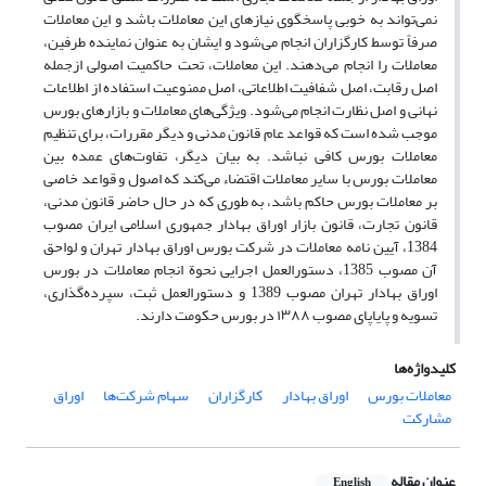
نمی‌تواند به خوبی پاسخگوی نیازهای این معاملات باشد و این معاملات
صرفاً توسط کارگزاران انجام می‌شود و ایشان به عنوان نماینده طرفین،
معاملات را انجام می‌دهند. این معاملات، تحت حاکمیت اصولی ازجمله
اصل رقابت، اصل شفافیت اطلاعاتی، اصل ممنوعیت استفاده از اطلاعات
نهانی و اصل نظارت انجام می‌شود. ویژگی‌های معاملات و بازارهای بورس
موجب شده است که قواعد عام قانون مدنی و دیگر مقررات، برای تنظیم
معاملات بورس کافی نباشد. به بیان دیگر، تفاوت‌های عمده بین
معاملات بورس با سایر معاملات اقتضاء می‌کند که اصول و قواعد خاصی
بر معاملات بورس حاکم باشد، به طوری که در حال حاضر قانون مدنی،
قانون تجارت، قانون بازار اوراق بهادار جمهوری اسلامی ایران مصوب
1384، آیین نامه معاملات در شرکت بورس اوراق بهادار تهران و لواحق
آن مصوب 1385، دستورالعمل اجرایی نحوة انجام معاملات در بورس
اوراق بهادار تهران مصوب 1389 و دستور‌العمل ثبت، سپرده‌گذاری،
تسویه و پایاپای مصوب ۱۳۸۸ در بورس حکومت دارند.
کلیدواژه‌ها
معاملات بورس
اوراق بهادار
کارگزاران
سهام شرکت‌ها
اوراق
مشارکت
عنوان مقاله
English