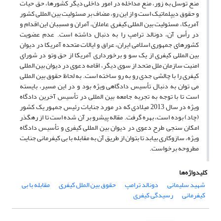
منع توسل به زور، منع مداخله در امور داخلی دیگر کشورها، حق حیات
و حقوق دیپلماتیک است و از این ­رو، مضاف بر مسئولیت بین­ المللی کشور
آمریکا، مسئولیت بین­ المللی کیفری عاملان، آمران و مسببان این اقدام و
در رأس آن، دونالد ترامپ را به دنبال داشته است. عدم عضویت
کشورهای جمهوری اسلامی ایران، عراق و ایالات متحده آمریکا در دیوان
بین ­المللی کیفری از یک سو و برخورداری آمریکا از حق وتو در شورای
امنیت سازمان ملل متحد از سوی دیگر، اقامه دعوی در دیوان بین ­المللی
کیفری را با چالشی جدی رو به­ رو ساخته ­است. به لحاظ حقوق بین المللی
می ­توان به دنبال تأسیس دادگاهی ویژه بود و در این مسیر، بایسته
است تا با توجه به تجربه جامعه بین ­المللی در تأسیس آخرین دادگاه
ویژه در سال 2013 میلادی که در مورد جنایات رئیس جمهور یک کشور
(چاد) بوده است، بهره گرفت. مقاله پیش­رو بر آن شده است تا از رهگذر
امکان­ سنجی طرح دعوی در دیوان بین ­المللی کیفری و تأسیس دادگاه
ویژه، سازوکاری بیابد تا بتوان از طریق آن به مقابله با بی­ کیفرمانی جنایت
مطروحه برخواست.
کلیدواژه‌ها
شهید سلیمانی
دونالد ترامپ
حقوق بین الملل کیفری
مقابله با بی
کیفرمانی
رسیدگی کیفری