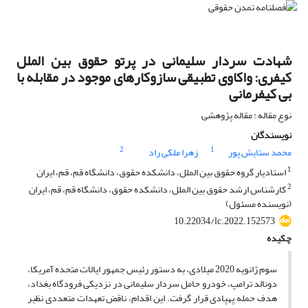
شهادت سردار سلیمانی در پرتو حقوق بین الملل
کیفری: واکاوی تطبیقی سازوکارهای موجود در مقابله با
بی کیفرمانی
نوع مقاله : مقاله پژوهشی
نویسندگان
2
1
محمد ستایش پور
زهرا ملکی راد
1
استادیار گروه حقوق بین الملل، دانشکده حقوق، دانشگاه قم، قم، ایران
2
کارشناس ارشد حقوق بین الملل، دانشکده حقوق، دانشگاه قم، قم، ایران
(نویسنده مسئول)
10.22034/lc.2022.152573
چکیده
سوم ژانویه 2020 میلادی، به دستور رئیس جمهور ایالات متحده آمریکا،
دونالد ترامپ، خودرو حامل سردار سلیمانی در نزدیکی فرودگاه بغداد،
هدف حمله پهپادی قرار گرفت. این اقدام، ناقض تعهدات متعددی نظیر