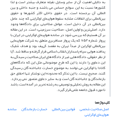
به دلایلی اهمیت آن از سایر وسایل نقیله متعارف بیشتر است و لذا
کشورها نسبت به این سوانح حساس می باشند و جنبه داخلی و بین
المللی آن برجسته است. در حقوق داخلی اکثر کشورها و حقوق
بین‌المللی برای اتفاقات مشابه سقوط هواپیمای اوکراینی که چند عامل
بین‌المللی در آن دخیل است، عوامل صلاحیتی برای دادگاه‌ها وجود
دارد. اصلی‌ترین و اولین اصل، «صلاحیت سرزمینی» است. در این مقاله
بر آن هستیم که بررسی شود در سانحه هواپیمای اوکراینی در ایران با
پرواز شماره ۷۵۲ که یک پرواز مسافربری متعلق به شرکت هواپیمایی
بین‌المللی اوکراین از مبدأ تهران به مقصد کی‌یف بود و هدف شلیک
پدافند هوایی سپاه پاسداران انقلاب اسلامی قرار گرفته و ساقط شد، آیا
از نظر حقوقی، دادگاه هایی غیر از دادگاه های ایران صلاحیت رسیدگی به
این دعاوی را دارند یا این که طرح موضوعاتی مثل این که دادگاه‌های
کانادا یا اوکراین می توانند به موضوع خسارت جانباخته گان رسیدگی
کنند، صحیح نیست. با این تذکر که محدوده این نوشتار تنها احقاق حق
بازماندگان و جانباخته گان است و به سایر دعاوی متصور نمی پردازد.
این مقاله به روش تحلیلی و توصیفی به رشته تحریر در آمده است، باشد
تا مورد قبول جامعه علمی قرار گیرد.
کلیدواژه‌ها
اصل صلاحیت شخصی
قوانین بین المللی
خسارت بازماندگان
سانحه
هواپیمای اوکراینی