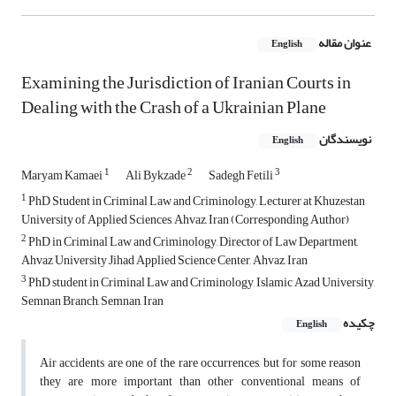
عنوان مقاله
English
Examining the Jurisdiction of Iranian Courts in
Dealing with the Crash of a Ukrainian Plane
نویسندگان
English
1
2
3
Maryam Kamaei
Ali Bykzade
Sadegh Fetili
1
PhD Student in Criminal Law and Criminology, Lecturer at Khuzestan
University of Applied Sciences, Ahvaz, Iran (Corresponding Author)
2
PhD in Criminal Law and Criminology, Director of Law Department,
Ahvaz University Jihad Applied Science Center, Ahvaz, Iran
3
PhD student in Criminal Law and Criminology, Islamic Azad University,
Semnan Branch, Semnan, Iran
چکیده
English
Air accidents are one of the rare occurrences, but for some reason
they are more important than other conventional means of