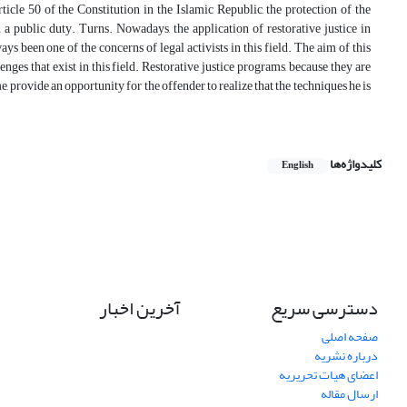
icle 50 of the Constitution in the Islamic Republic, the protection of the
a public duty. Turns. Nowadays, the application of restorative justice in
s been one of the concerns of legal activists in this field. The aim of this
nges that exist in this field. Restorative justice programs, because they are
, provide an opportunity for the offender to realize that the techniques he is
کلیدواژه‌ها
English
دسترسی سریع
آخرین اخبار
صفحه اصلی
درباره نشریه
اعضای هیات تحریریه
ارسال مقاله