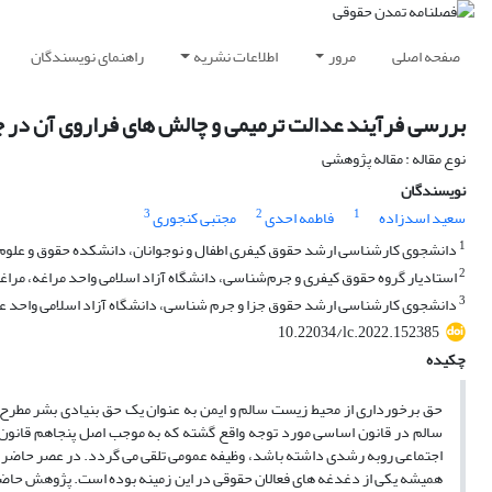
صفحه اصلی
مرور
اطلاعات نشریه
راهنمای نویسندگان
بررسی فرآیند عدالت ترمیمی و چالش های فراروی آن در 
نوع مقاله : مقاله پژوهشی
نویسندگان
3
2
1
سعید اسدزاده
فاطمه احدی
مجتبی کنجوری
1
دانشجوی کارشناسی ارشد حقوق کیفری اطفال و نوجوانان، دانشکده حقوق و علوم س
2
استادیار گروه حقوق کیفری و جرم‌شناسی، دانشگاه آزاد اسلامی واحد مراغه، مراغه
3
دانشجوی کارشناسی ارشد حقوق جزا و جرم شناسی، دانشگاه آزاد اسلامی واحد علوم
10.22034/lc.2022.152385
چکیده
حق برخورداری از محیط ­زیست سالم و ایمن به عنوان یک حق بنیادی بشر مطرح 
سالم در قانون اساسی مورد توجه واقع گشته که به موجب اصل پنجاهم قانون ا
اجتماعی روبه رشدی داشته باشد، وظیفه عمومی تلقی می­ گردد. در عصر حاضر 
همیشه یکی از دغدغه­ های فعالان حقوقی در این زمینه بوده است. پژوهش حاضر