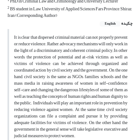
1
PhD in Criminal Law and Criminology and University Lecturer
2
BS student in Law, University of Applied Sciences Fars Province, Shiraz,
Iran (Corresponding Author)
چکیده
English
It is clear that dispersed criminal material can not properly prevent
or reduce violence. Rather, advocacy mechanisms will only work in
the light of a discriminatory and coherent criminal policy; In other
words, the protection of potential and at-risk victims, as well as
victims of violence, can be achieved through organized and
coordinated action by civil society and the government. On the one
hand, civil society is the same as NGOs, families, schools and the
mass media in raising awareness of women in self-confidence,
self-care and changing the dangerous lifestyles of some of them, as
well as teaching the concepts of human rights and human dignity to
the public. Individuals will play an important role in prevention by
reducing violence against women. At the same time, civil society
organizations can file a complaint and pursue it by providing
adequate facilities for victims of violence. On the other hand, the
government in the general sense will take legislative, executive and
judicial measures to protect women.