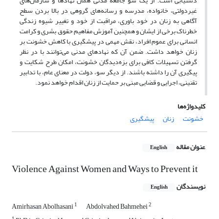
دستیابی است. از یک سو جامعه مدنی همان نهادها و سازمان‌های
غیردولتی، خانواده، مدرسه و رسانه‌های گروهی در بالا بردن سطح
آگاهی به زنان در خود باوری، مراقبت از خود و تغییر شیوه زندگی
خطرناک برخی از ایشان و همچنین آموزش مفاهیم حقوق بشری و کرامت
انسانی برای عموم افراد، نقش مهمی در پیشگیری با کاهش خشونت بر
زنان خواهد داشت. ضمن آن که نهادهای مدنی می‌توانند با در نظر
گرفتن تسهیلات کافی برای بزه‌دیدگان خشونت، امکان طرح شکایت و
پیگیری آن را داشته باشند. از دیگر سو، دولت در معنای عام، با تدابیر
تقنینی، اجرایی و قضایی مبنی بر حمایت از زنان اقدام خواهد نمود.
کلیدواژه‌ها
خشونت
زنان
پیشگیری
عنوان مقاله
English
Violence Against Women and Ways to Prevent it
نویسندگان
English
1
2
Amirhasan Abolhasani
Abdolvahed Bahmehei