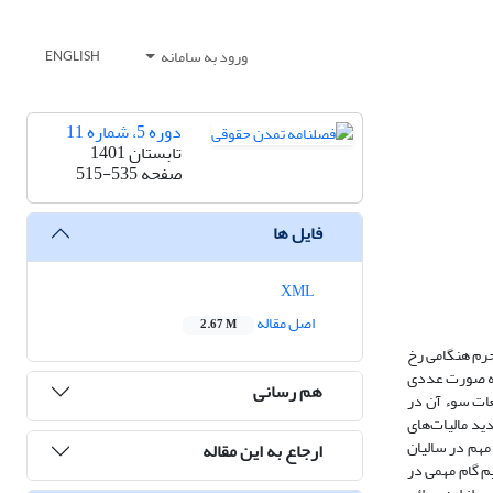
ورود به سامانه
ENGLISH
دوره 5، شماره 11
تابستان 1401
صفحه
515-535
فایل ها
XML
اصل مقاله
2.67 M
 جرم هنگامی رخ
 به صورت عددی
هم رسانی
بعات سوء آن در
دید مالیات‌های
مهم در سالیان
ارجاع به این مقاله
 آن در اصلاحیه مصوب 1394 قانون مالیات های مستقیم گام مهمی در