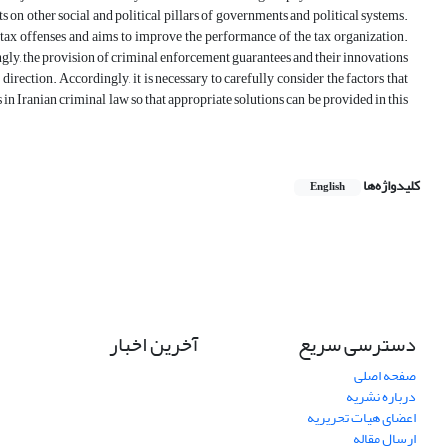
 on other social and political pillars of governments and political systems.
tax offenses and aims to improve the performance of the tax organization.
ngly, the provision of criminal enforcement guarantees and their innovations
rection. Accordingly, it is necessary to carefully consider the factors that
in Iranian criminal law so that appropriate solutions can be provided in this
کلیدواژه‌ها
English
دسترسی سریع
آخرین اخبار
صفحه اصلی
درباره نشریه
اعضای هیات تحریریه
ارسال مقاله