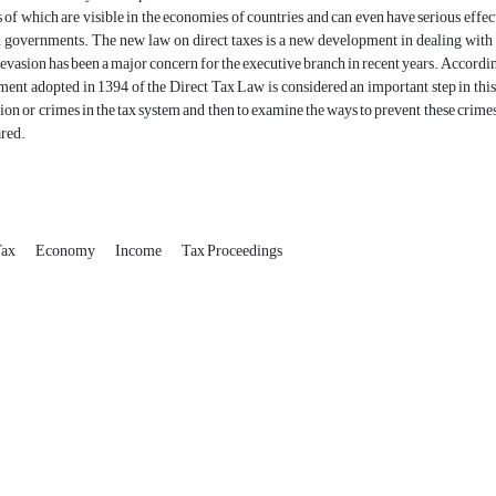
of which are visible in the economies of countries and can even have serious effects
n governments. The new law on direct taxes is a new development in dealing with 
evasion has been a major concern for the executive branch in recent years. Accordi
ent adopted in 1394 of the Direct Tax Law is considered an important step in this di
ion or crimes in the tax system and then to examine the ways to prevent these crimes 
red.
Tax
Economy
Income
Tax Proceedings