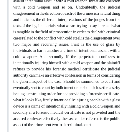
assault, intentional assault with a cold weapon, threat and coercion
with a cold weapon, and so on. Undoubtedly, the judicial
disagreement in the direction of each of the crimes is a natural thing
and indicates the different interpretations of the judges from the
texts of the legal materials. what we are trying to say here, and what
is tangible in the field of prosecution in order to deal with criminal
cases related to the conflict with cold steel, is the disagreement over
two major and recurring issues. First, is the use of glass by
individuals to harm another a crime of intentional assault with a
cold weapon? And secondly, if the perpetrator confesses to
intentionally injuring himself with a cold weapon and the plaintiff
refuses to provide his forensic medical certificate, the judicial
authority can make an effective confession in terms of considering
the general aspect of the case. Should be summoned to court and
eventually sent to court by indictment, or he should close the case by
issuing a restraining order for not providing a forensic certificate.
what it looks like; firstly, intentionally injuring people with a glass
device is a crime of intentionally injuring with a cold weapon, and
secondly, if a forensic medical certificate is not provided and the
accused confesses effectively, the case can be referred to the public
aspect of the crime. sent two to the criminal court.