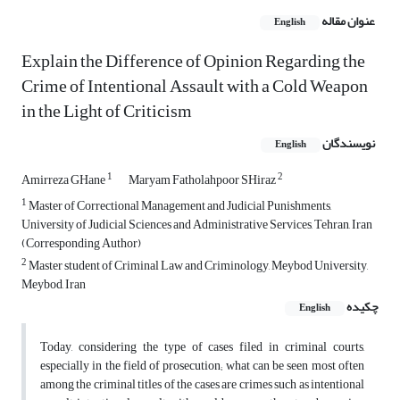
عنوان مقاله
English
Explain the Difference of Opinion Regarding the
Crime of Intentional Assault with a Cold Weapon
in the Light of Criticism
نویسندگان
English
1
2
Amirreza GHane
Maryam Fatholahpoor SHiraz
1
Master of Correctional Management and Judicial Punishments,
University of Judicial Sciences and Administrative Services, Tehran, Iran
(Corresponding Author)
2
Master student of Criminal Law and Criminology, Meybod University,
Meybod, Iran
چکیده
English
Today, considering the type of cases filed in criminal courts,
especially in the field of prosecution; what can be seen most often
among the criminal titles of the cases are crimes such as intentional