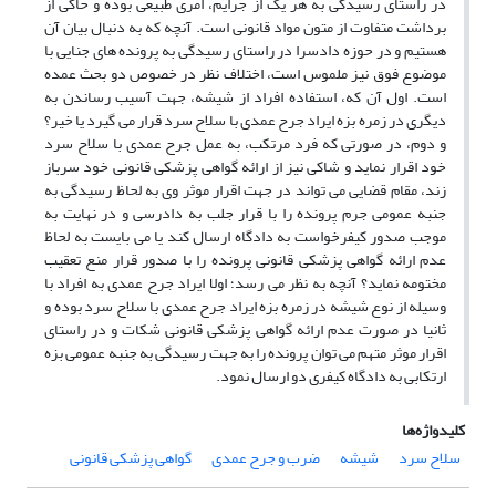
در راستای رسیدگی به هر یک از جرایم، امری طبیعی بوده و حاکی از
برداشت متفاوت از متون مواد قانونی است. آنچه ­که به دنبال بیان آن
هستیم و در حوزه دادسرا در راستای رسیدگی به پرونده های جنایی با
موضوع فوق نیز ملموس است، اختلاف نظر در خصوص دو بحث عمده
است. اول آن که، استفاده افراد از شیشه، جهت آسیب رساندن به
دیگری در زمره بزه ایراد جرح عمدی با سلاح سرد قرار می ­گیرد یا خیر؟
و دوم، در صورتی که فرد مرتکب، به عمل جرح عمدی با سلاح سرد
خود اقرار نماید و شاکی نیز از ارائه گواهی پزشکی قانونی خود سرباز
زند، مقام قضایی می ­تواند در جهت اقرار موثر وی به لحاظ رسیدگی به
جنبه عمومی جرم پرونده را با قرار جلب به دادرسی و در نهایت به
موجب صدور کیفرخواست به دادگاه ارسال کند یا می ­بایست به لحاظ
عدم ارائه گواهی پزشکی قانونی پرونده را با صدور قرار منع تعقیب
مختومه نماید؟ آنچه به نظر می­ رسد؛ اولا ایراد جرح عمدی به افراد با
وسیله از نوع شیشه در زمره بزه ایراد جرح عمدی با سلاح سرد بوده و
ثانیا در صورت عدم ارائه ­گواهی پزشکی قانونی شکات و در راستای
اقرار موثر متهم می ­توان پرونده را به جهت رسیدگی به جنبه عمومی بزه
ارتکابی به دادگاه کیفری دو ارسال نمود.
کلیدواژه‌ها
سلاح سرد
شیشه
ضرب و جرح عمدی
گواهی پزشکی قانونی