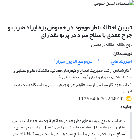
تبیین اختلاف نظر موجود در خصوص بزه ایراد ضرب و
جرح عمدی با سلاح سرد در پرتو نقد رای
نوع مقاله : مقاله پژوهشی
نویسندگان
2
1
امیررضا قانع
مریم فتح اله پور شیراز
1
کارشناس ارشد مدیریت اصلاح و کیفرهای قضائی، دانشگاه علوم قضایی و
خدمات اداری، تهران، ایران (نویسنده مسئول)
2
دانشجوی کارشناسی ارشد حقوق جزا و جرم شناسی، دانشگاه میبد، میبد،
ایران
10.22034/lc.2022.149191
چکیده
با عنایت به نوع پرونده های مطروحه در محاکم،آنچه به نحو غالب در بین
عناوین مجرمانه قابل مشاهده است، جرایمی از قبیل ایراد جرح عمدی با
سلاح سرد، قدرت نمایی با سلاح سرد و... می ­باشد. بی ­شک اختلاف نظر