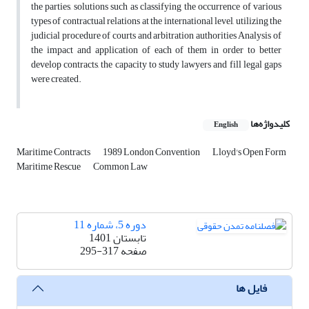
the parties, solutions such as classifying the occurrence of various
types of contractual relations at the international level, utilizing the
judicial procedure of courts and arbitration authorities Analysis of
the impact and application of each of them in order to better
develop contracts, the capacity to study lawyers and fill legal gaps
were created.
کلیدواژه‌ها
English
Maritime Contracts
1989 London Convention
Lloyd's Open Form
Maritime Rescue
Common Law
دوره 5، شماره 11
تابستان 1401
صفحه
295-317
فایل ها