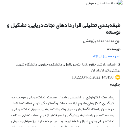
طبقه‌بندی تحلیلی قراردادهای نجات‌دریایی: تشکیل و
توسعه
نوع مقاله : مقاله پژوهشی
نویسنده
امیرحسین زال نژاد
کارشناس ارشد حقوق تجارت بین المل، دانشکده حقوق، دانشگاه شهید
بهشتی، تهران، ایران
10.22034/lc.2022.149190
چکیده
پیشرفت تکنولوژی و تخصصی شدن صنعت نجات‌دریایی موجب به
کارگیری شکل‌های متنوع ارائه خدمات و گستردگی انواع فعالیت‌ها شد.
در همین راستا با گسترش حقوق و تعهدات طرفین، حقوق نجات‌دریایی،
وظیفه‌ تنظیم روابط طرفین درگیر را صرفنظر از نوع عملیات‌های‌ مختلف
نجات‌دریایی، نوع اموال یا شناورها و... بر عهده دارد. رژیم‌های حقوقی
در دو سطح ملی و بین‌المللی اقدام به وضع مقررات نمودند، که