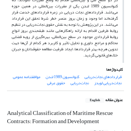
کنوانسیون 1989 لندن یکی از مقررات بین‌المللی در همین حوزه
می‌باشد. قراردادهای نجات دریایی در زمره‌ قراردادهای خدمت قرار
گرفته‌اند اما وجود و زمان بروز عنصر خطر شرط تحقق این قرارداد
می‌باشد. در این پژوهش با توجه به نقش حقوق نجات‌دریایی در تنظیم
روابط طرفین اقدام به ارائه راهکارهایی مانند طبقه‌بندی بروز انواع
روابط قراردادی موجود در سطح بین‌المللی، بهره‌گیری از رویه قضایی
محاکم و مراجع داوری و تحلیل تاثیر و کاربرد هر کدام از آن‌ها جهت
تدوین هرچه بهتر قراردادها، ایجاد ظرفیت مطالعه‌ حقوقدانان و جبران
خلاء‌‌های قانونی گردید.
کلیدواژه‌ها
قراردادهای نجات‌دریایی
کنوانسیون 1989 لندن
موافقتنامه عمومی
نجات‌دریایی لویدز
نجات‌دریایی
حقوق عرفی
عنوان مقاله
English
Analytical Classification of Maritime Rescue
Contracts: Formation and Development