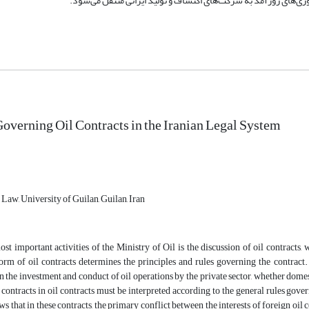
ری‌های روزآمد به شرکت‌های اکتشاف و تولید ایرانی منتقل می‌شود.
Governing Oil Contracts in the Iranian Legal System
 Law, University of Guilan, Guilan, Iran
st important activities of the Ministry of Oil is the discussion of oil contracts
orm of oil contracts determines the principles and rules governing the contract.
 the investment and conduct of oil operations by the private sector, whether domesti
, contracts in oil contracts must be interpreted according to the general rules gove
ws that in these contracts, the primary conflict between the interests of foreign oil