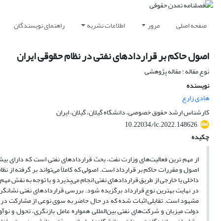
صفحه اصلی
مرور
اطلاعات نشریه
راهنمای نویسندگان
اصول حاکم بر قراردادهای نفتی در نظام حقوقی ایران
نوع مقاله : مقاله پژوهشی
نویسنده
هادی زارع
کارشناس ارشد حقوق خصوصی، دانشگاه گیلان، گیلان، ایران
10.22034/lc.2022.148626
چکیده
از مهم ترین فعالیت‌های وزارت نفت، بحث قراردادهای نفتی است که دارای بی
اصول و مقررات حاکم بر قرارداد است. اصولی که کاملاً می‌تواند بر گرفته از ن
داخلی یا خارجی از طریق قراردادهای نفتی انجام می‌پذیرد و با توجه به نقش مه
در نهایت بهترین نوع قرارداد برگزیده شود. بررسی قراردادهای نفتی نشانگر 
مشهود است. تقابلی اثبات شده که در حال حاضر به سوی نوعی از مشارکت در تصم
دولت میزبان و شرکت‌های نفتی بین‌المللی همواره عامل بازنگری، تحول و نوآوری