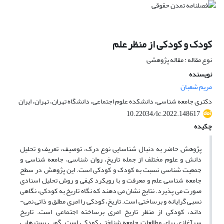
کودک و کودکی از منظر علم
نوع مقاله : مقاله پژوهشی
نویسنده
مریم شعبان
دکتری جامعه شناسی، دانشکده علوم اجتماعی، دانشگاه تهران، تهران، ایران
10.22034/lc.2022.148617
چکیده
پژوهش حاضر به دنبال شناسایی نوع درک، توصیف، تعریف و تحلیل
دانش و علوم مختلف از جمله تاریخ، روان ­شناسی، جامعه ­شناسی و
جمعیت­ شناسی نسبت به کودک و کودکی است. این پژوهش در سطح
جامعه ­شناسی علم و معرفت و با رویکرد کیفی و روش تحلیل اسنادی
صورت می­ پذیرد. نتایج نشان می ­دهند که نگاه تاریخ به کودکی، نگاهی
نسبی ­گرایانه و برساختی است. تاریخ، کودکی را امری مطلق و ذاتی نمی­
داند، کودکی از منظر تاریخ امری برساخته اجتماعی است. تاریخ
سرآغازی برای مطالعات جامعه ­شناختی کودکی است. گویی بسترهایی