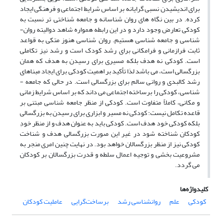
برای اندیشیدن نسبی­ گرایانه بر اساس شرایط اجتماعی و فرهنگی ایجاد
کرده. در بین نگاه های روان­ شناسانه و جامعه­ شناختی ­تر نسبت به
کودکی تعارض وجود دارد و در این رابطه همواره شاهد دوالیته روان­
شناسی و جامعه ­شناسی هستیم. روان ­شناسی هنوز متکی به قواعد
ثابت فرازمانی و فرامکانی برای رشد کودک است و رشد نیز تکاملی
است. کودکی نه هدف بلکه مسیری برای رسیدن به هدف که همان
بزرگسالی است، می ­باشد لذا تأکید بر اهمیت کودکی برای ایجاد مبناهای
رشد کالبدی و روانی سالم برای بزرگسالی است. در حالی که جامعه ­
شناسی، کودکی را برساخته اجتماعی می ­داند که بر اساس شرایط زمانی
و مکانی، کاملاً متفاوت است. کودکی از منظر جامعه­ شناسی مبتنی بر
قاعده تکامل نیست؛ کودکی نه مسیر و ابزاری برای رسیدن به بزرگسالی
بلکه کودکی خود هدف است. کودکی باید به عنوان هدف و از منظر خودِ
کودکان شناخته شود در غیر این صورت بزرگسالی هدف و شناخت
کودکی نیز از منظر بزرگسالان خواهد بود. در نهایت چنین امری منجر به
مشروعیت ­بخشی و توجیه اعمال سلطه و قدرت بزرگسالان بر کودکان
می­ گردد.
کلیدواژه‌ها
کودکی
علم
روانشناسی رشد
برساخت‌گرایی
عاملیت کودکان