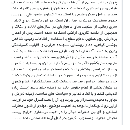
پنهان بوده و بسیاری از آن ها بدون توجه به ملاحظات زیست محیطی
طراحی و بهره برداری شده است. هدف این پژوهش بررسی تاثیر احداث
سد بر عوامل میکرواقلیمی با استفاده از تصاویر ماهواره‌ای و بررسی
حدود مسئولیت دولت در قبال آن است. در این پژوهش برای تحلیل
سری زمانی، از سنجنده‌های ماهواره‌ای در سال‌های 2009 و 2021 و
همچنین از نقشه کاربری اراضی استفاده شده ‌است. پس از اعمال
پردازش روی تصاویر، دمای سطح با استفاده از اطلاعات زمینی، شاخص
پوشش گیاهی، دمای روشنایی سنجنده حرارتی و قابلیت گسیلندگی
زمین به دست آمده از باند چند طیفی سنجنده لندست محاسبه شد.
آسیب به محیط‌ زیست یکی از چالش‌های زیست‌محیطی است که بر امنیت
ملی و زیستی کشور تأثیر به‌سزایی می‌گذارد. از این روی مسئولیت کیفری
و مجازات، پاسخ و واکنشی است که جامعه در برابر جرایم زیست‌محیطی
از خود نشان می‌دهد و در این صورت در سایه امنیت ملی می‌کوشد که از
خود در مقابل جرایم و مجرمین حمایت کند. سیاستگذاران نظام کیفری
به عنوان بخشی از نظام حقوقی باید در زمینه حفظ محیط زیست چاره
اندیشی کنند و با اتخاذ تدابیر و سیاست های مناسب، زمینه تعرض و
تجاوز به محیط زیست را از بین ببرند و یا آن را تحت کنترل خود در آورند.
از این رو قانونگذار با توجه به اهمیت موضوع، موادی از قانون مجازات
اسلامی و قوانین متفرقه دیگر را در جهت برشماری جرایم زیست
محیطی، مجازات و مسئولیت کیفری در قبال آن ها اختصاص داده است.