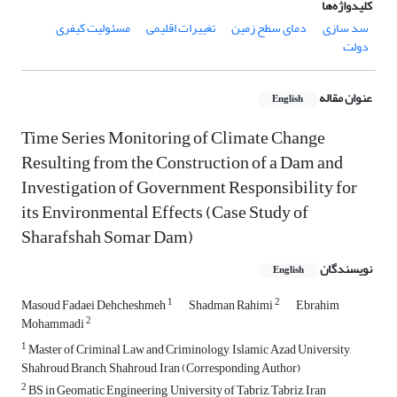
کلیدواژه‌ها
سد سازی
دمای سطح زمین
تغییرات اقلیمی
مسئولیت کیفری
دولت
عنوان مقاله
English
Time Series Monitoring of Climate Change
Resulting from the Construction of a Dam and
Investigation of Government Responsibility for
its Environmental Effects (Case Study of
Sharafshah Somar Dam)
نویسندگان
English
1
2
Masoud Fadaei Dehcheshmeh
Shadman Rahimi
Ebrahim
2
Mohammadi
1
Master of Criminal Law and Criminology, Islamic Azad University,
Shahroud Branch, Shahroud, Iran (Corresponding Author)
2
BS in Geomatic Engineering, University of Tabriz, Tabriz, Iran