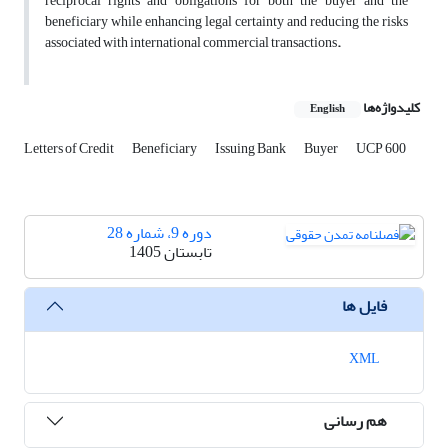
reciprocal rights and obligations for both the buyer and the
beneficiary while enhancing legal certainty and reducing the risks
associated with international commercial transactions
.
کلیدواژه‌ها
English
Letters of Credit
Beneficiary
Issuing Bank
Buyer
UCP 600
دوره 9، شماره 28
تابستان 1405
فایل ها
XML
هم رسانی