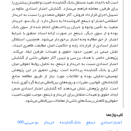
است که با ایجاد تعهد مستقل بانک گشاینده، امنیت و اطمینان بیشتری را
برای طرفین معامله فراهم می‌سازد. گشایش اعتبار اسنادی علاوه بر
تسهیل اجرای قرارداد فروش، آثار حقوقی متعددی را نسبت به خریدار
(متقاضی اعتبار) و ذینفع (فروشنده) به دنبال دارد. از یک سو، خریدار
متعهد به تأمین وجوه و جبران پرداخت‌های انجام ‌شده از سوی بانک
بوده و از سوی دیگر، ذینفع در صورت ارائه اسناد منطبق با شرایط
اعتبار، از حق مطالبه وجه اعتبار برخوردار می‌شود. همچنین، استقلال
اعتبار اسنادی از قرارداد پایه و حاکمیت اصل مطابقت ظاهری اسناد،
نقش مهمی در تعیین حدود حقوق و تعهدات طرفین ایفاء می‌کند.
پژوهش حاضر با هدف بررسی و تبیین آثار حقوقی ناشی از گشایش
اعتبار اسنادی نسبت به خریدار و ذینفع، به تحلیل روابط حقوقی میان
آنان و بانک گشاینده پرداخته است. روش تحقیق در این پژوهش
توصیفی-تحلیلی بوده و اطلاعات مورد نیاز از طریق مطالعه منابع
کتابخانه‌ای، قوانین، مقررات و رویه‌های بین‌المللی مرتبط گردآوری شده
است. نتایج پژوهش نشان می‌دهند که گشایش اعتبار اسنادی ضمن
ایجاد حقوق و تعهدات متقابل برای خریدار و ذینفع، موجب تقویت امنیت
حقوقی و کاهش ریسک‌های ناشی از معاملات بین‌المللی می‌شود.
کلیدواژه‌ها
اعتبار اسنادی
ذینفع
بانک ‌گشاینده
خریدار
یو ‌سی ‌پی‌ 600