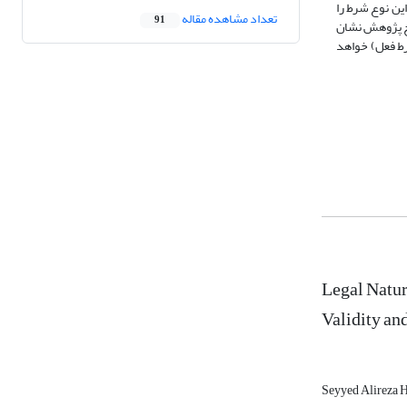
41، 413، 414 و ۴۱۵ قانون مدنی به وضوح اعتبار این نوع شرط را
تعداد مشاهده مقاله
91
یج پژوهش نشان
رط فعل) خواهد
Legal Natur
Validity and
Seyyed Alireza 