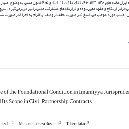
عمومات «اوفوا بالعقود» و سیره عقلاء، آن را معتبر می‌شمرند. در حقوق موضوعه ایران ماده های ۱۱۲۸، ۱۱۱۳، ۴۱۰، 411، 2
 فراتر از نکاح و عقود معین بوده و قراردادهای مشارکت مدنی را نیز دربرمی‌گیرد. نتا
قض آن، حسب مورد موجب حق فسخ (در صورت تخلف از وصف) یا الزام به اجرا (در صورت ش
e of the Foundational Condition in Imamiyya Jurispruden
 Its Scope in Civil Partnership Contracts
1
2
3
Hosseini
Mohammadreza Rostami
Tahere Jafari