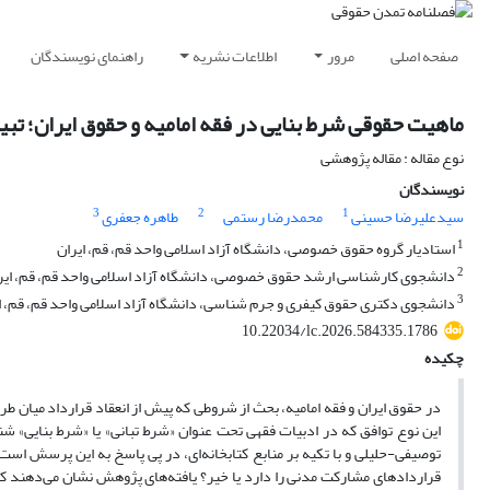
صفحه اصلی
مرور
اطلاعات نشریه
راهنمای نویسندگان
ماهیت حقوقی شرط بنایی در فقه امامیه و حقوق ایران؛ تبی
نوع مقاله : مقاله پژوهشی
نویسندگان
3
2
1
سیدعلیرضا حسینی
محمدرضا رستمی
طاهره جعفری
1
استادیار گروه حقوق خصوصی، دانشگاه آزاد اسلامی واحد قم، قم، ایران
2
دانشجوی کارشناسی ارشد حقوق خصوصی، دانشگاه آزاد اسلامی واحد قم، قم، ایر
3
دانشجوی دکتری حقوق کیفری و جرم شناسی، دانشگاه آزاد اسلامی واحد قم، قم، ا
10.22034/lc.2026.584335.1786
چکیده
در حقوق ایران و فقه امامیه، بحث از شروطی که پیش از انعقاد قرارداد میان ط
این نوع توافق که در ادبیات فقهی تحت عنوان «شرط تبانی» یا «شرط بنایی» ش
توصیفی-حلیلی و با تکیه بر منابع کتابخانه‌ای، در پی پاسخ به این پرسش است ک
قراردادهای مشارکت مدنی را دارد یا خیر؟ یافته‌های پژوهش نشان می‌دهند که مش