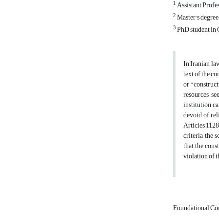
1
Assistant Profe
2
Master's degree
3
PhD student in 
In Iranian la
text of the c
or "construct
resources, se
institution c
devoid of rel
Articles 1128
criteria, the
that the cons
violation of t
Foundational Co