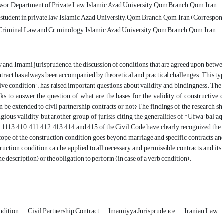
ssor, Department of Private Law, Islamic Azad University, Qom Branch, Qom, Iran
 student in private law, Islamic Azad University, Qom Branch, Qom, Iran (Correspo
Criminal Law and Criminology, Islamic Azad University, Qom Branch, Qom, Iran
w and Imami jurisprudence, the discussion of conditions that are agreed upon between
ontract has always been accompanied by theoretical and practical challenges. This ty
ive condition", has raised important questions about validity and bindingness. The
eks to answer the question of what are the bases for the validity of constructiv
an be extended to civil partnership contracts or not? The findings of the research 
igious validity, but another group of jurists, citing the generalities of "Ufwa' bal'a
, 1113, 410, 411, 412, 413, 414 and 415 of the Civil Code have clearly recognized the
 scope of the construction condition goes beyond marriage and specific contracts and
truction condition can be applied to all necessary and permissible contracts and its v
he description) or the obligation to perform (in case of a verb condition).
ndition
Civil Partnership Contract
Imamiyya Jurisprudence
Iranian Law